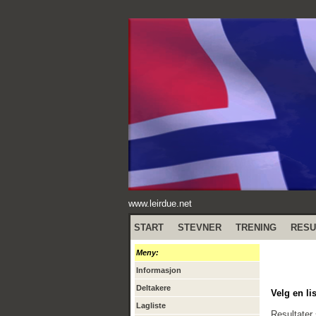
www.leirdue.net
START
STEVNER
TRENING
RESU
Meny:
Informasjon
Deltakere
Velg en lis
Lagliste
Resultater