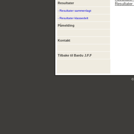
Resultater
Resultater 
- Resultater sammenlagt
- Resultater klassedelt
Påmelding
Kontakt
Tilbake til Bardu J.F.F
C