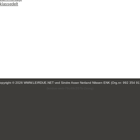
klassedelt
opyright © 2026 WWW.LEIRDUE.NET ved
Sindre Asser Netland Nilssen ENK (Org.nr: 992 354 91
(leirdue-web-76c49c557b-2xvxg)