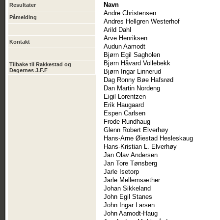
Navn
Resultater
Andre Christensen
Påmelding
Andres Hellgren Westerhof
Arild Dahl
Arve Henriksen
Kontakt
Audun Aamodt
Bjørn Egil Sagholen
Bjørn Håvard Vollebekk
Tilbake til Rakkestad og
Degernes J.F.F
Bjørn Ingar Linnerud
Dag Ronny Bøe Hafsrød
Dan Martin Nordeng
Eigil Lorentzen
Erik Haugaard
Espen Carlsen
Frode Rundhaug
Glenn Robert Elverhøy
Hans-Arne Øiestad Hesleskaug
Hans-Kristian L. Elverhøy
Jan Olav Andersen
Jan Tore Tønsberg
Jarle Isetorp
Jarle Mellemsæther
Johan Sikkeland
John Egil Stanes
John Ingar Larsen
John Aamodt-Haug