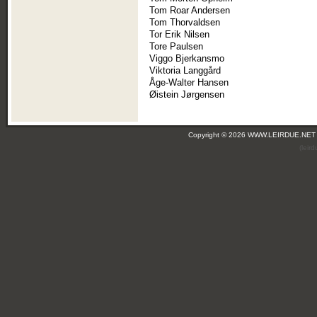
Tom Roar Andersen
Tom Thorvaldsen
Tor Erik Nilsen
Tore Paulsen
Viggo Bjerkansmo
Viktoria Langgård
Åge-Walter Hansen
Øistein Jørgensen
Copyright © 2026 WWW.LEIRDUE.NET
(leir