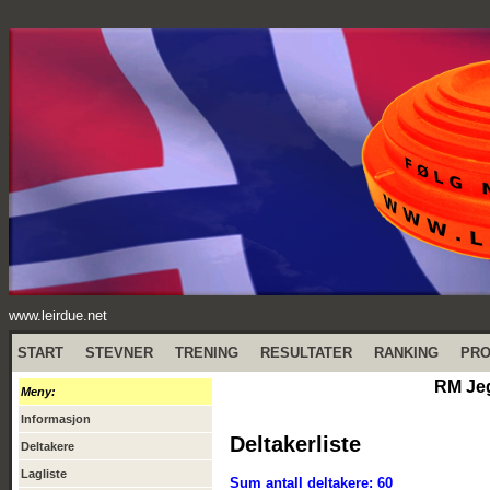
www.leirdue.net
START
STEVNER
TRENING
RESULTATER
RANKING
PR
RM Jeg
Meny:
Informasjon
Deltakerliste
Deltakere
Lagliste
Sum antall deltakere: 60