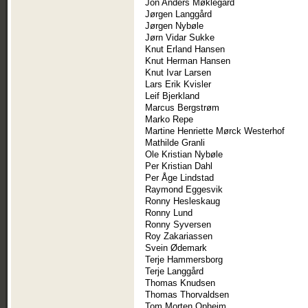
Jon Anders Møklegård
Jørgen Langgård
Jørgen Nybøle
Jørn Vidar Sukke
Knut Erland Hansen
Knut Herman Hansen
Knut Ivar Larsen
Lars Erik Kvisler
Leif Bjerkland
Marcus Bergstrøm
Marko Repe
Martine Henriette Mørck Westerhof
Mathilde Granli
Ole Kristian Nybøle
Per Kristian Dahl
Per Åge Lindstad
Raymond Eggesvik
Ronny Hesleskaug
Ronny Lund
Ronny Syversen
Roy Zakariassen
Svein Ødemark
Terje Hammersborg
Terje Langgård
Thomas Knudsen
Thomas Thorvaldsen
Tom Morten Opheim