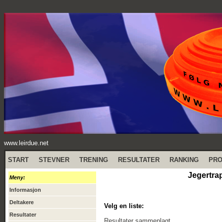
www.leirdue.net
START
STEVNER
TRENING
RESULTATER
RANKING
PR
Jegertra
Meny:
Informasjon
Deltakere
Velg en liste:
Resultater
Resultater sammenlagt