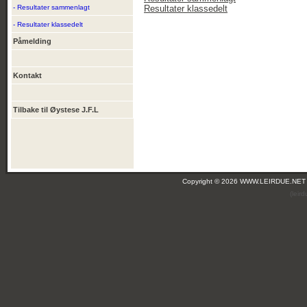
- Resultater sammenlagt
Resultater klassedelt
- Resultater klassedelt
Påmelding
Kontakt
Tilbake til Øystese J.F.L
Copyright © 2026 WWW.LEIRDUE.NET
(leir