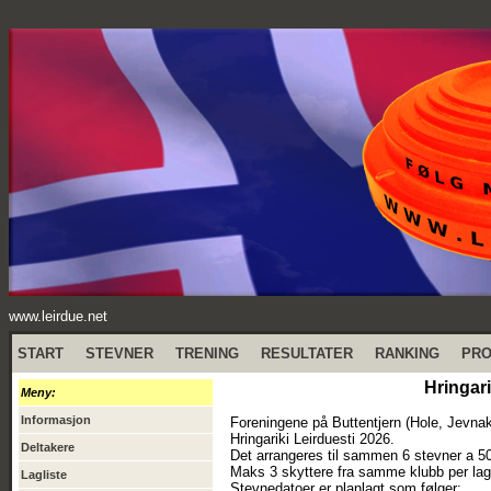
www.leirdue.net
START
STEVNER
TRENING
RESULTATER
RANKING
PR
Hringar
Meny:
Informasjon
Foreningene på Buttentjern (Hole, Jevnak
Hringariki Leirduesti 2026.
Deltakere
Det arrangeres til sammen 6 stevner a 50
Maks 3 skyttere fra samme klubb per lag
Lagliste
Stevnedatoer er planlagt som følger: