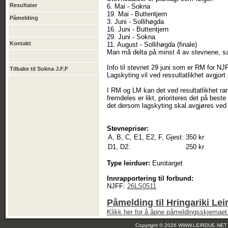
Resultater
6. Mai - Sokna
19. Mai - Buttentjern
Påmelding
3. Juni - Sollihøgda
16. Juni - Buttentjern
29. Juni - Sokna
Kontakt
11. August - Sollihøgda (finale)
Man må delta på minst 4 av stevnene, sa
Info til stevnet 29 juni som er RM for N
Tilbake til Sokna J.F.F
Lagskyting vil ved ressultatlikhet avgjort
I RM og LM kan det ved resultatlikhet ran
fremdeles er likt, prioriteres det på beste
det dersom lagskyting skal avgjøres ved p
Stevnepriser:
A, B, C, E1, E2, F, Gjest:
350 kr
D1, D2:
250 kr
Type leirduer:
Eurotarget
Innrapportering til forbund:
NJFF:
26LS0511
Påmelding til Hringariki Le
Klikk her for å åpne påmeldingsskjemaet
Copyright © 2026 WWW.LEIRDUE.NET