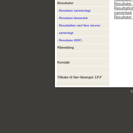
Resultater
Resultater 
Resultatlis
- Resultater sammenlagt
samenlagt
Resultater
- Resultater klassedelt
- Resultatliste med flere stevner
- samenlagt
- Resultater (NSF)
Påmelding
Kontakt
Tilbake til Sør-Varanger J.F.F
C