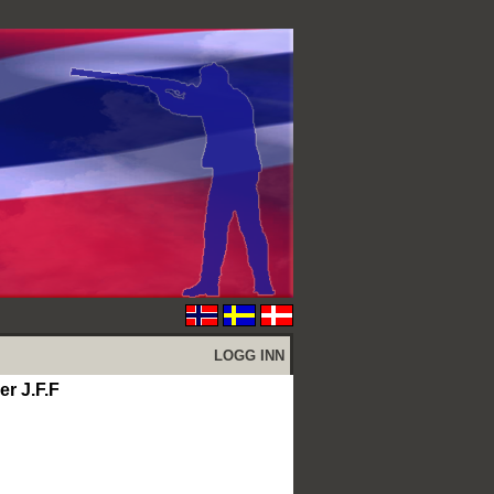
LOGG INN
r J.F.F