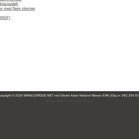
klassedelt
te med flere stevner
 (NSF)
opyright © 2026 WWW.LEIRDUE.NET ved
Sindre Asser Netland Nilssen ENK (Org.nr: 992 354 91
(leirdue-web-76c49c557b-5zcqw)