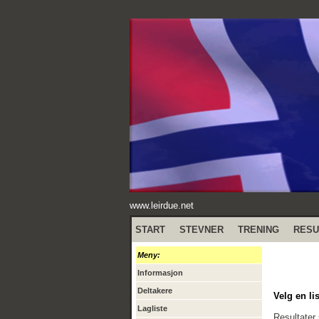
www.leirdue.net
START
STEVNER
TRENING
RESU
Meny:
Informasjon
Deltakere
Velg en lis
Lagliste
Resultater