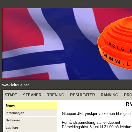
www.leirdue.net
START
STEVNER
TRENING
RESULTATER
RANKING
PR
RM
Meny:
Informasjon
Gloppen JFL ynskjer velkomen til regionm
Deltakere
Forhåndspåmelding via leirdue.net
Påmeldingsfrist 5.juni kl 21:00 på leirdue
Lagliste