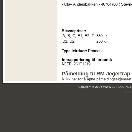
- Olav Andersbakken - 46764708 ( Stevn
Stevnepriser:
A, B, C, E1, E2, F:
350 kr
D1, D2:
250 kr
Type leirduer:
Promatic
Innrapportering til forbund:
NJFF:
26JT1219
Påmelding til RM Jegertrap 
Klikk her for å åpne påmeldingsskjemaet
Copyright © 2026 WWW.LEIRDUE.NET
(leir