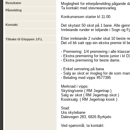
Resultater
Moglegheit for etterpåmelding pågande dag
Ta kontakt med stevneansvarleg.
Påmelding
Konkurransen starter kl 11:00.
Kontakt
Det skytast 50 skot på 1 bane. Alle gjen
Innleiande runder er teljande i Sogn og 
Etter innleiande 2 runder skal 10 beste res
Tilbake til Gloppen J.F.L
Det vil bli satt opp ein ekstra premie til b
- Premiering: 1/4 premiering i alle klassa
- Ekstra premiering for beste junior i kl 
- Ekstra premiering for beste dame.
- Enkel servering på bana
- Salg av skot er mogleg for de som mang
- Betaling med vipps #577395
Merknad i vipps:
Skyting/serie ( RM Jegertrap )
Salg av skot ( RM Jegertrap skot )
Kiosksalg: ( RM Jegertrap kiosk )
Stad:
Ura skytebane
Dalevegen 283, 6826 Byrkjelo
Ved spørsmål, ta kontakt: