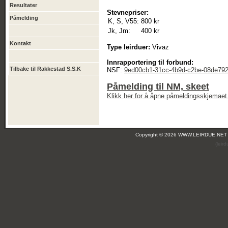
Resultater
Stevnepriser:
Påmelding
K, S, V55:
800 kr
Jk, Jm:
400 kr
Kontakt
Type leirduer:
Vivaz
Innrapportering til forbund:
Tilbake til Rakkestad S.S.K
NSF:
9ed00cb1-31cc-4b9d-c2be-08de79
Påmelding til NM, skeet
Klikk her for å åpne påmeldingsskjemaet
Copyright © 2026 WWW.LEIRDUE.NET
(leir