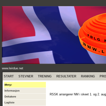
www.leirdue.net
START
STEVNER
TRENING
RESULTATER
RANKING
PR
Meny:
Informasjon
RSSK arrangerer NM i skeet 1. og 2. au
Deltakere
Lagliste