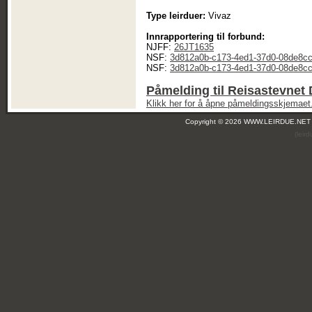
Type leirduer:
Vivaz
Innrapportering til forbund:
NJFF:
26JT1635
NSF:
3d812a0b-c173-4ed1-37d0-08de8c
NSF:
3d812a0b-c173-4ed1-37d0-08de8c
Påmelding til Reisastevnet 
Klikk her for å åpne påmeldingsskjemaet
Copyright © 2026 WWW.LEIRDUE.NET
(leir