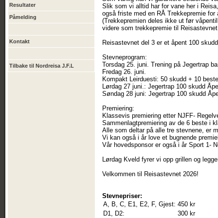
Resultater
Slik som vi alltid har for vane her i Reis
også friste med en RÅ Trekkepremie for a
Påmelding
(Trekkepremien deles ikke ut før våpenti
videre som trekkepremie til Reisastevnet
Kontakt
Reisastevnet del 3 er et åpent 100 skudd
Stevneprogram:
Torsdag 25. juni. Trening på Jegertrap ba
Tilbake til Nordreisa J.F.L
Fredag 26. juni.
Kompakt Leirduesti: 50 skudd + 10 beste ti
Lørdag 27 juni.: Jegertrap 100 skudd Åpe
Søndag 28 juni: Jegertrap 100 skudd Åpen
Premiering:
Klassevis premiering etter NJFF- Regelve
Sammenlagtpremiering av de 6 beste i klas
Alle som deltar på alle tre stevnene, er
Vi kan også i år love et bugnende premi
Vår hovedsponsor er også i år Sport 1- N
Lørdag Kveld fyrer vi opp grillen og legger
Velkommen til Reisastevnet 2026!
Stevnepriser:
A, B, C, E1, E2, F, Gjest:
450 kr
D1, D2:
300 kr