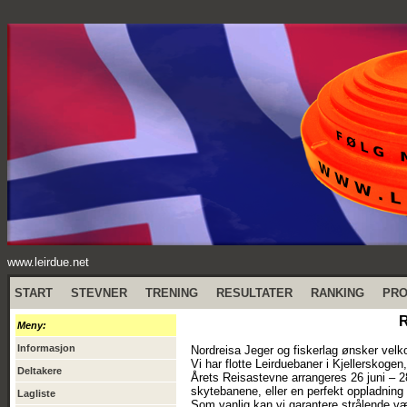
www.leirdue.net
START
STEVNER
TRENING
RESULTATER
RANKING
PR
R
Meny:
Informasjon
Nordreisa Jeger og fiskerlag ønsker velk
Vi har flotte Leirduebaner i Kjellerskogen
Deltakere
Årets Reisastevne arrangeres 26 juni – 2
skytebanene, eller en perfekt oppladning 
Lagliste
Som vanlig kan vi garantere strålende væ