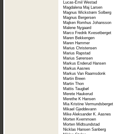
Lucas-Emil Westad
Magdalena Maj Larsen
Magnus Wickstrøm Solberg
Magnus Bergersen
Majken Romhus Johansson
Malene Nygaard
Marco Fredrik Kvesetberget
Maren Bekkengen
Maren Hammer
Marius Christensen
Marius Rapstad
Marius Sørensen
Markus Enderud Hansen
Markus Aasnes
Markus Van Raamsdonk
Martin Breen
Martin Thon
Mattis Taugbøl
Merete Haukerud
Merethe K Hansen
Mia Kristine Vermundsberget
Mikael Gjeddevann
Mike Aleksander K. Aasnes
Morten Kvernmoen
Morten Midtsundstad
Nicklas Hansen Sanberg