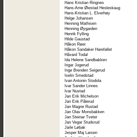
Hans Kristian Ringnes
Hans-Arne Øiestad Hesleskaug
Hans-Kristian L. Elverhøy
Helge Johansen
Henning Mathisen
Henning Øygarden
Henrik Fylling
Hilde Gaustad
Håkon Røer
Håkon Sandaker Harefallet
Håvard Todal
Ida Helene Sandbakken
Ingar Jogerud
Inge Brenden Seigerud
Iselin Smedstad
Ivan Antonin Stodola
Ivar Sander Linnes
Ivar Nustad
Jan Erik Michelson
Jan Erik Pålerud
Jan Magne Rustad
Jan Olav Monsbakken
Jan Steinar Tveter
Jan Vegar Studsrud
Jarle Løbak
Jesper Maj Larsen