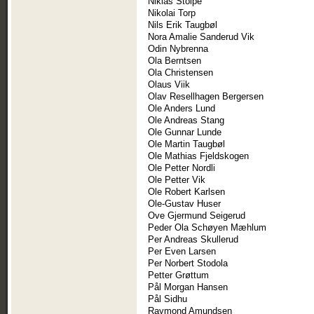
Niklas Stolpe
Nikolai Torp
Nils Erik Taugbøl
Nora Amalie Sanderud Vik
Odin Nybrenna
Ola Berntsen
Ola Christensen
Olaus Viik
Olav Resellhagen Bergersen
Ole Anders Lund
Ole Andreas Stang
Ole Gunnar Lunde
Ole Martin Taugbøl
Ole Mathias Fjeldskogen
Ole Petter Nordli
Ole Petter Vik
Ole Robert Karlsen
Ole-Gustav Huser
Ove Gjermund Seigerud
Peder Ola Schøyen Mæhlum
Per Andreas Skullerud
Per Even Larsen
Per Norbert Stodola
Petter Grøttum
Pål Morgan Hansen
Pål Sidhu
Raymond Amundsen