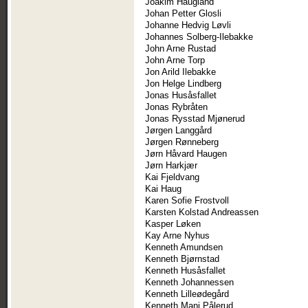
Joakim Haugland
Johan Petter Glosli
Johanne Hedvig Løvli
Johannes Solberg-Ilebakke
John Arne Rustad
John Arne Torp
Jon Arild Ilebakke
Jon Helge Lindberg
Jonas Husåsfallet
Jonas Rybråten
Jonas Rysstad Mjønerud
Jørgen Langgård
Jørgen Rønneberg
Jørn Håvard Haugen
Jørn Harkjær
Kai Fjeldvang
Kai Haug
Karen Sofie Frostvoll
Karsten Kolstad Andreassen
Kasper Løken
Kay Arne Nyhus
Kenneth Amundsen
Kenneth Bjørnstad
Kenneth Husåsfallet
Kenneth Johannessen
Kenneth Lilleødegård
Kenneth Mani Pålerud