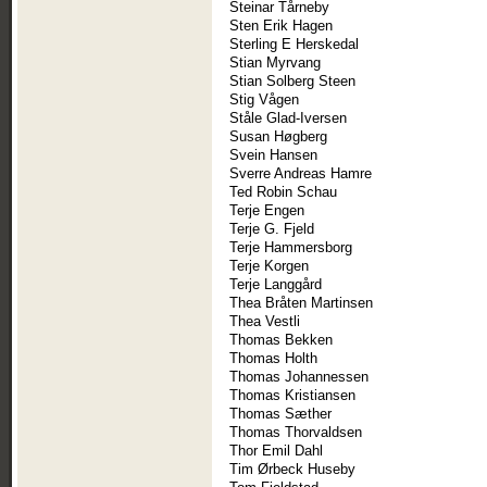
Steinar Tårneby
Sten Erik Hagen
Sterling E Herskedal
Stian Myrvang
Stian Solberg Steen
Stig Vågen
Ståle Glad-Iversen
Susan Høgberg
Svein Hansen
Sverre Andreas Hamre
Ted Robin Schau
Terje Engen
Terje G. Fjeld
Terje Hammersborg
Terje Korgen
Terje Langgård
Thea Bråten Martinsen
Thea Vestli
Thomas Bekken
Thomas Holth
Thomas Johannessen
Thomas Kristiansen
Thomas Sæther
Thomas Thorvaldsen
Thor Emil Dahl
Tim Ørbeck Huseby