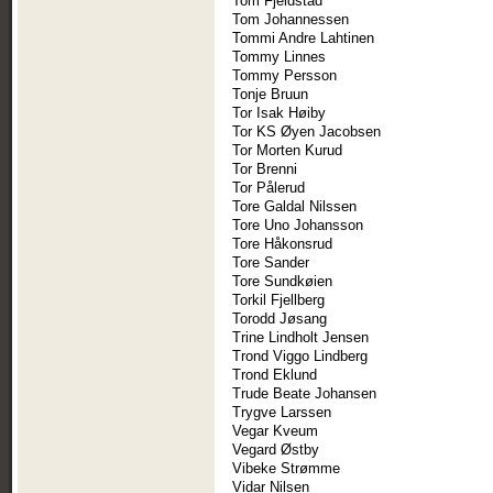
Tom Fjeldstad
Tom Johannessen
Tommi Andre Lahtinen
Tommy Linnes
Tommy Persson
Tonje Bruun
Tor Isak Høiby
Tor KS Øyen Jacobsen
Tor Morten Kurud
Tor Brenni
Tor Pålerud
Tore Galdal Nilssen
Tore Uno Johansson
Tore Håkonsrud
Tore Sander
Tore Sundkøien
Torkil Fjellberg
Torodd Jøsang
Trine Lindholt Jensen
Trond Viggo Lindberg
Trond Eklund
Trude Beate Johansen
Trygve Larssen
Vegar Kveum
Vegard Østby
Vibeke Strømme
Vidar Nilsen