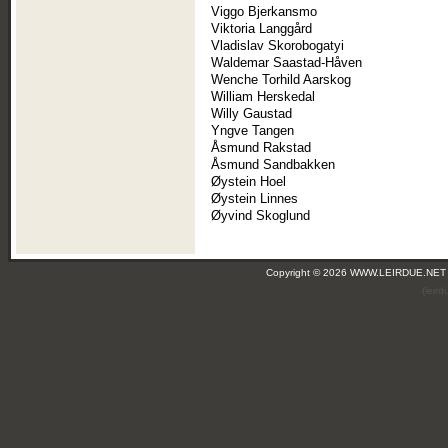
Viggo Bjerkansmo
Viktoria Langgård
Vladislav Skorobogatyi
Waldemar Saastad-Håven
Wenche Torhild Aarskog
William Herskedal
Willy Gaustad
Yngve Tangen
Åsmund Rakstad
Åsmund Sandbakken
Øystein Hoel
Øystein Linnes
Øyvind Skoglund
Copyright © 2026 WWW.LEIRDUE.NET
(leir