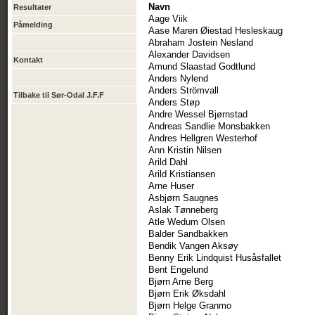
Navn
Resultater
Aage Viik
Påmelding
Aase Maren Øiestad Hesleskaug
Abraham Jostein Nesland
Alexander Davidsen
Kontakt
Amund Slaastad Godtlund
Anders Nylend
Anders Strömvall
Tilbake til Sør-Odal J.F.F
Anders Støp
Andre Wessel Bjørnstad
Andreas Sandlie Monsbakken
Andres Hellgren Westerhof
Ann Kristin Nilsen
Arild Dahl
Arild Kristiansen
Arne Huser
Asbjørn Saugnes
Aslak Tønneberg
Atle Wedum Olsen
Balder Sandbakken
Bendik Vangen Aksøy
Benny Erik Lindquist Husåsfallet
Bent Engelund
Bjørn Arne Berg
Bjørn Erik Øksdahl
Bjørn Helge Granmo