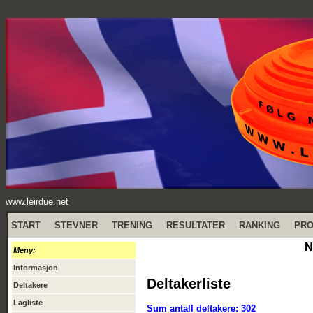
www.leirdue.net
START
STEVNER
TRENING
RESULTATER
RANKING
PR
N
Meny:
Informasjon
Deltakerliste
Deltakere
Lagliste
Sum antall deltakere: 302