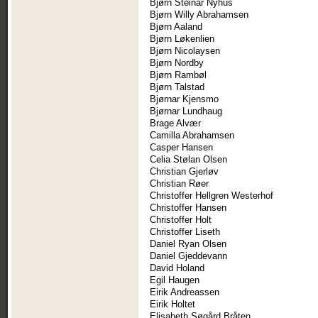
Bjørn Steinar Nyhus
Bjørn Willy Abrahamsen
Bjørn Aaland
Bjørn Løkenlien
Bjørn Nicolaysen
Bjørn Nordby
Bjørn Rambøl
Bjørn Talstad
Bjørnar Kjensmo
Bjørnar Lundhaug
Brage Alvær
Camilla Abrahamsen
Casper Hansen
Celia Stølan Olsen
Christian Gjerløv
Christian Røer
Christoffer Hellgren Westerhof
Christoffer Hansen
Christoffer Holt
Christoffer Liseth
Daniel Ryan Olsen
Daniel Gjeddevann
David Holand
Egil Haugen
Eirik Andreassen
Eirik Holtet
Elisabeth Søgård Bråten