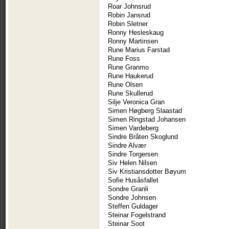
Roar Johnsrud
Robin Jansrud
Robin Sletner
Ronny Hesleskaug
Ronny Martinsen
Rune Marius Farstad
Rune Foss
Rune Granmo
Rune Haukerud
Rune Olsen
Rune Skullerud
Silje Veronica Gran
Simen Høgberg Slaastad
Simen Ringstad Johansen
Simen Vardeberg
Sindre Bråten Skoglund
Sindre Alvær
Sindre Torgersen
Siv Helen Nilsen
Siv Kristiansdotter Bøyum
Sofie Husåsfallet
Sondre Granli
Sondre Johnsen
Steffen Guldager
Steinar Fogelstrand
Steinar Soot