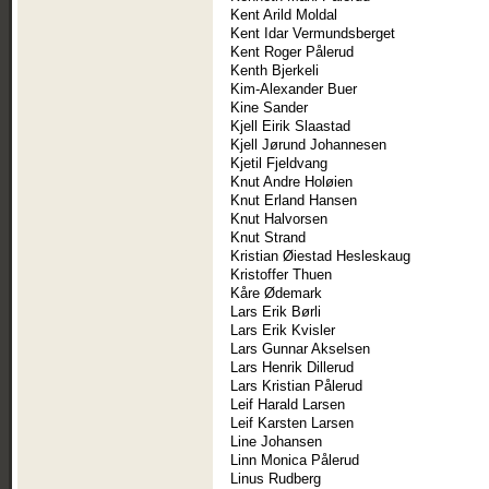
Kent Arild Moldal
Kent Idar Vermundsberget
Kent Roger Pålerud
Kenth Bjerkeli
Kim-Alexander Buer
Kine Sander
Kjell Eirik Slaastad
Kjell Jørund Johannesen
Kjetil Fjeldvang
Knut Andre Holøien
Knut Erland Hansen
Knut Halvorsen
Knut Strand
Kristian Øiestad Hesleskaug
Kristoffer Thuen
Kåre Ødemark
Lars Erik Børli
Lars Erik Kvisler
Lars Gunnar Akselsen
Lars Henrik Dillerud
Lars Kristian Pålerud
Leif Harald Larsen
Leif Karsten Larsen
Line Johansen
Linn Monica Pålerud
Linus Rudberg