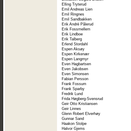
Elling Tryterud
Emil Andreas Lien
Emil Ringnes
Emil Sandbakken
Erik Andrè Pålerud
Erik Fossmellem
Erik Lindboe
Erik Talberg
Erlend Stordahl
Espen Aksøy
Espen Kirkenær
Espen Langmyr
Even Hagbartsen
Even Jakobsen
Even Simonsen
Fabian Persson
Frank Fossum
Frank Sparby
Fredrik Lund
Frida Høgberg-Svensrud
Geir Otto Kristiansen
Geir Linnes
Glenn Robert Elverhøy
Gunnar Sand
Haakon Stolpe
Halvor Gjems