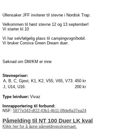
Ullensaker JFF inviterer til stevne i Nordisk Trap.
Velkommen til høst stevne 12 og 13 september!
Vi starter kl.10
Vi har selvfølgelig plass til campingvogn/bobil.
Vi bruker Corsiva Green Dream duer.
Søknad om DM/KM er inne
Stevnepriser:
A, B, C, Gjest, K1, K2, V55, V65, V73:
450 kr
J, U14, U16:
200 kr
Type leirduer:
Vivaz
Innrapportering til forbund:
NSF:
5877e343-df22-43b1-4b11-08de8a37ea24
Påmelding til NT 100 Duer LK kval
Klikk her for å åpne påmeldingsskjemaet.