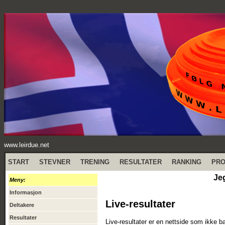
www.leirdue.net
START
STEVNER
TRENING
RESULTATER
RANKING
PR
Jeg
Meny:
Informasjon
Live-resultater
Deltakere
Resultater
Live-resultater er en nettside som ikke b