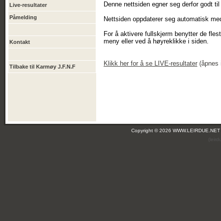
Denne nettsiden egner seg derfor godt til 
Live-resultater
Påmelding
Nettsiden oppdaterer seg automatisk med 
For å aktivere fullskjerm benytter de fle
meny eller ved å høyreklikke i siden.
Kontakt
Klikk
her
for å se LIVE-resultater
(åpnes i
Tilbake til Karmøy J.F.N.F
Copyright © 2026 WWW.LEIRDUE.NET
(leir