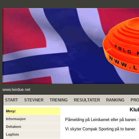
www.leirdue.net
START
STEVNER
TRENING
RESULTATER
RANKING
PR
Klu
Meny:
Informasjon
Påmelding på Leirduenet eller på banen. 
Deltakere
Vi skyter Compak Sporting på to baner.
Lagliste