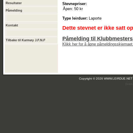
Resultater
Stevnepriser:
Åpen:
50 kr
Påmelding
Type leirduer:
Laporte
Kontakt
Dette stevnet er ikke satt o
Påmelding til Klubbmesters
Tilbake til Karmøy J.F.N.F
Klikk her for å åpne påmeldingsskjemaet
Copyright © 2026 WWW.LEIRDUE.NET
(leir