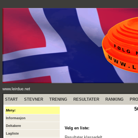
www.leirdue.net
START
STEVNER
TRENING
RESULTATER
RANKING
PR
5
Meny:
Informasjon
Deltakere
Velg en liste:
Lagliste
Resultater klassedelt