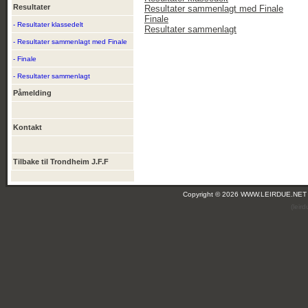
Resultater
Resultater sammenlagt med Finale
Finale
- Resultater klassedelt
Resultater sammenlagt
- Resultater sammenlagt med Finale
- Finale
- Resultater sammenlagt
Påmelding
Kontakt
Tilbake til Trondheim J.F.F
Copyright © 2026 WWW.LEIRDUE.NET
(leir