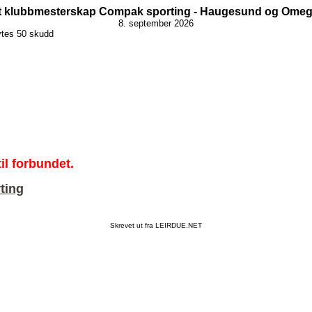
 klubbmesterskap Compak sporting - Haugesund og Omeg
8. september 2026
ytes 50 skudd
il forbundet.
ting
Skrevet ut fra LEIRDUE.NET