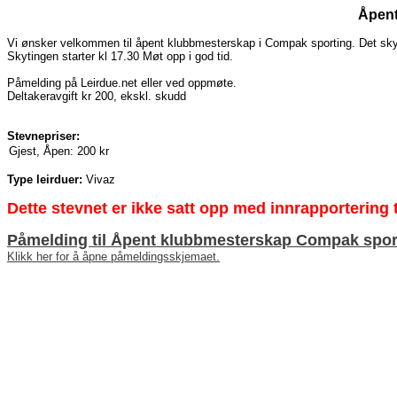
Åpent
Vi ønsker velkommen til åpent klubbmesterskap i Compak sporting. Det sk
Skytingen starter kl 17.30 Møt opp i god tid.
Påmelding på Leirdue.net eller ved oppmøte.
Deltakeravgift kr 200, ekskl. skudd
Stevnepriser:
Gjest, Åpen:
200 kr
Type leirduer:
Vivaz
Dette stevnet er ikke satt opp med innrapportering t
Påmelding til Åpent klubbmesterskap Compak spor
Klikk her for å åpne påmeldingsskjemaet.