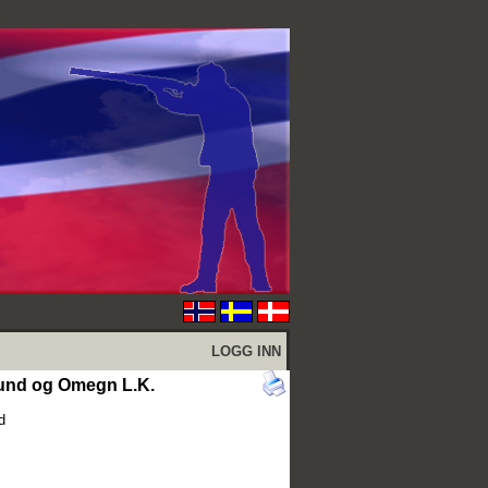
LOGG INN
und og Omegn L.K.
d