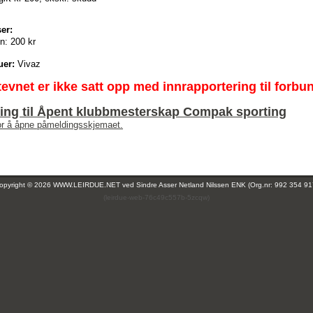
er:
n:
200 kr
uer:
Vivaz
tevnet er ikke satt opp med innrapportering til forbu
ing til Åpent klubbmesterskap Compak sporting
for å åpne påmeldingsskjemaet.
opyright © 2026 WWW.LEIRDUE.NET ved
Sindre Asser Netland Nilssen ENK (Org.nr: 992 354 91
(leirdue-web-76c49c557b-5zcqw)