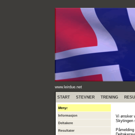
www.leirdue.net
START
STEVNER
TRENING
RESU
Meny:
Informasjon
Vi ønsker 
Skytingen s
Deltakere
Påmelding 
Resultater
Deltakeravg