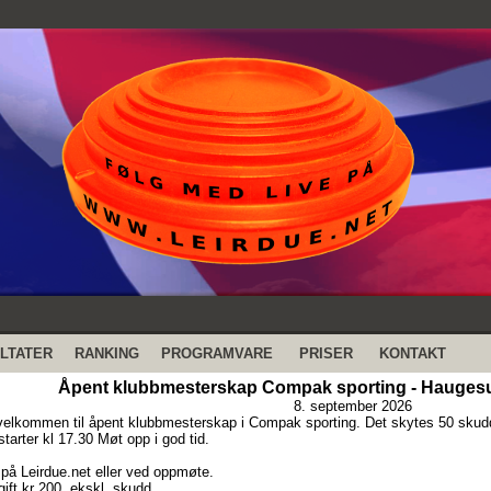
LTATER
RANKING
PROGRAMVARE
PRISER
KONTAKT
Åpent klubbmesterskap Compak sporting - Hauges
8. september 2026
velkommen til åpent klubbmesterskap i Compak sporting. Det skytes 50 skud
tarter kl 17.30 Møt opp i god tid.
på Leirdue.net eller ved oppmøte.
ift kr 200, ekskl. skudd