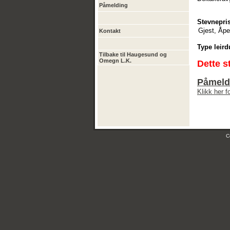
Påmelding
Stevnepris
Gjest, Åpe
Kontakt
Type leird
Tilbake til Haugesund og
Omegn L.K.
Dette s
Påmeld
Klikk her 
C