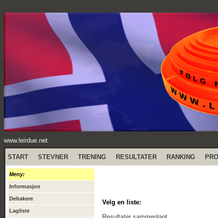
www.leirdue.net
START
STEVNER
TRENING
RESULTATER
RANKING
PR
Meny:
Informasjon
Deltakere
Velg en liste:
Lagliste
Resultater sammenlagt