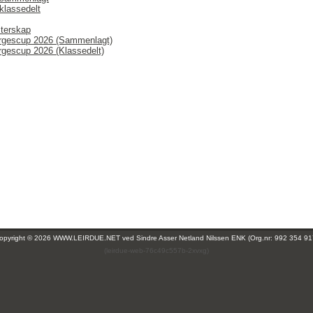
klassedelt
terskap
orgescup 2026 (Sammenlagt)
rgescup 2026 (Klassedelt)
opyright © 2026 WWW.LEIRDUE.NET ved
Sindre Asser Netland Nilssen ENK (Org.nr: 992 354 91
(leirdue-web-76c49c557b-2xvxg)