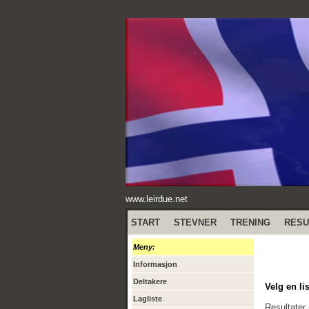
www.leirdue.net
START
STEVNER
TRENING
RESU
Meny:
Informasjon
Deltakere
Velg en lis
Lagliste
Resultater