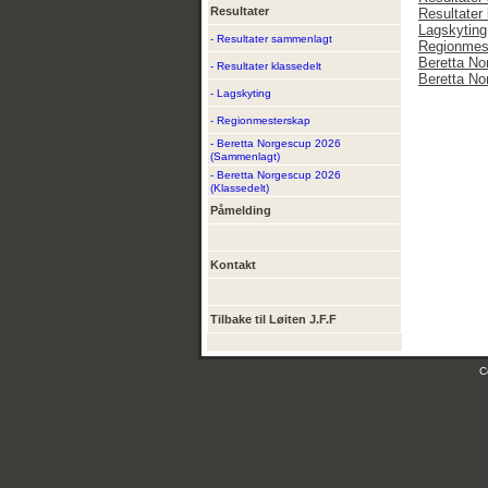
Resultater
Resultater 
Lagskyting
- Resultater sammenlagt
Regionmes
Beretta N
- Resultater klassedelt
Beretta No
- Lagskyting
- Regionmesterskap
- Beretta Norgescup 2026
(Sammenlagt)
- Beretta Norgescup 2026
(Klassedelt)
Påmelding
Kontakt
Tilbake til Løiten J.F.F
C