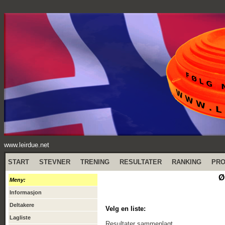
www.leirdue.net
START
STEVNER
TRENING
RESULTATER
RANKING
PR
Ø
Meny:
Informasjon
Deltakere
Velg en liste:
Lagliste
Resultater sammenlagt