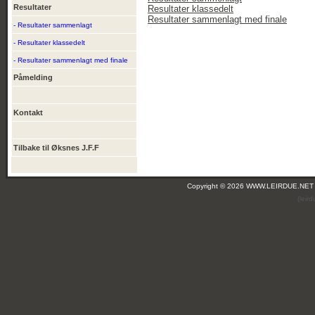
Resultater
Resultater klassedelt
Resultater sammenlagt med finale
- Resultater sammenlagt
- Resultater klassedelt
- Resultater sammenlagt med finale
Påmelding
Kontakt
Tilbake til Øksnes J.F.F
Copyright © 2026 WWW.LEIRDUE.NET
(leir