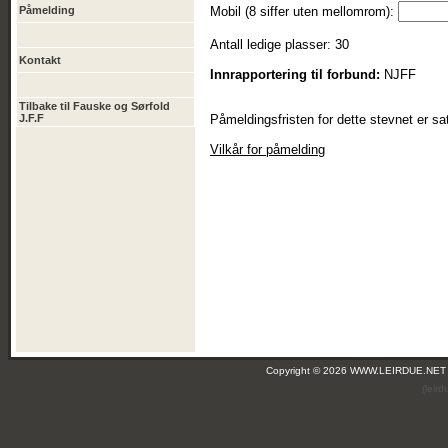
Påmelding
Mobil (8 siffer uten mellomrom):
Antall ledige plasser: 30
Kontakt
Innrapportering til forbund:
NJFF
Tilbake til Fauske og Sørfold
J.F.F
Påmeldingsfristen for dette stevnet er sat
Vilkår for påmelding
Copyright © 2026 WWW.LEIRDUE.NET
(leir