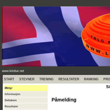
www.leirdue.net
START
STEVNER
TRENING
RESULTATER
RANKING
PR
Si
Meny:
Informasjon
Påmelding
Deltakere
Resultater