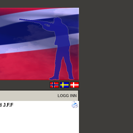
LOGG INN
 J.F.F