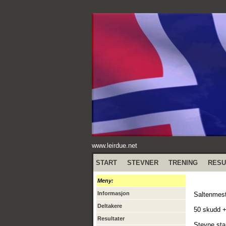
www.leirdue.net
START
STEVNER
TRENING
RESU
Meny:
Informasjon
Saltenmes
Deltakere
50 skudd +
Resultater
Stevne sta