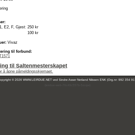
ering
er:
1, E2, F, Gjest:
250 kr
100 kr
uer:
Vivaz
ering til forbund:
T1571
ng til Saltenmesterskapet
for å åpne påmeldingsskjemaet.
opyright © 2026 WWW.LEIRDUE.NET ved
Sindre Asser Netland Nilssen ENK (Org.nr: 992 354 91
(leirdue-web-76c49c557b-5zcqw)