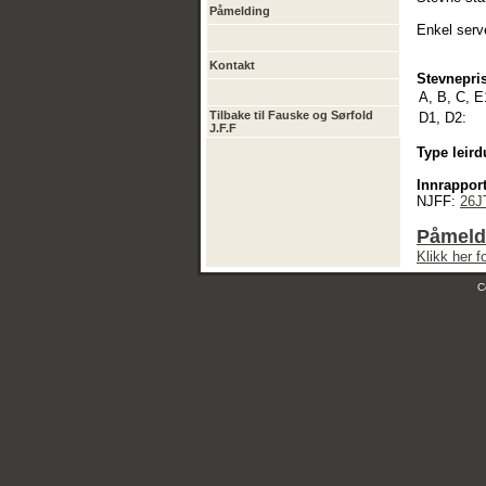
Påmelding
Enkel serv
Kontakt
Stevnepris
A, B, C, E
Tilbake til Fauske og Sørfold
D1, D2:
J.F.F
Type leird
Innrapport
NJFF:
26J
Påmeldi
Klikk her 
C