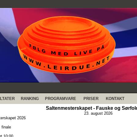
LTATER
RANKING
PROGRAMVARE
PRISER
KONTAKT
Saltenmesterskapet - Fauske og Sørfold
23. august 2026
terskapet 2026
 finale
rt 10:00