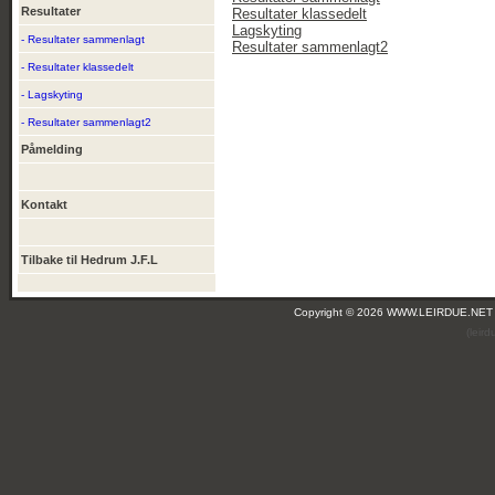
Resultater
Resultater klassedelt
Lagskyting
- Resultater sammenlagt
Resultater sammenlagt2
- Resultater klassedelt
- Lagskyting
- Resultater sammenlagt2
Påmelding
Kontakt
Tilbake til Hedrum J.F.L
Copyright © 2026 WWW.LEIRDUE.NET
(leir