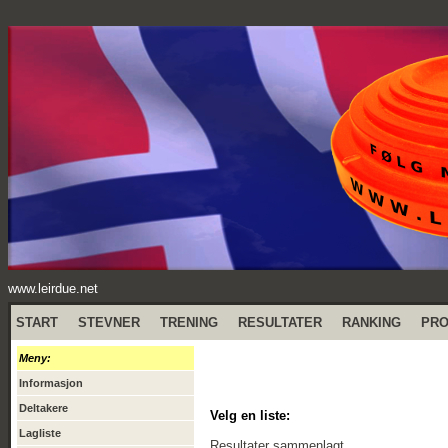
www.leirdue.net
START
STEVNER
TRENING
RESULTATER
RANKING
PR
Meny:
Informasjon
Deltakere
Velg en liste:
Lagliste
Resultater sammenlagt