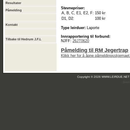
Resultater
Stevnepriser:
Påmelding
A, B, C, E1, E2, F:
150 kr
D1, D2:
100 kr
Kontakt
Type leirduer:
Laporte
Innrapportering til forbund:
Tilbake til Hedrum J.F.L
NJFF:
26JT0620
Påmelding til RM Jegertrap
Klikk her for å åpne påmeldingsskjemaet
Copyright © 2026 WWW.LEIRDUE.NET
(leir