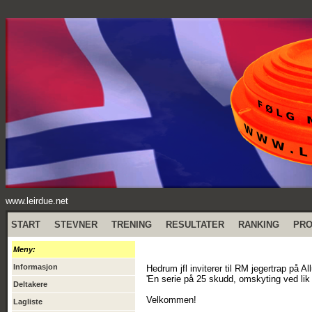
www.leirdue.net
START
STEVNER
TRENING
RESULTATER
RANKING
PR
Meny:
Informasjon
Hedrum jfl inviterer til RM jegertrap på A
'En serie på 25 skudd, omskyting ved lik 
Deltakere
Velkommen!
Lagliste