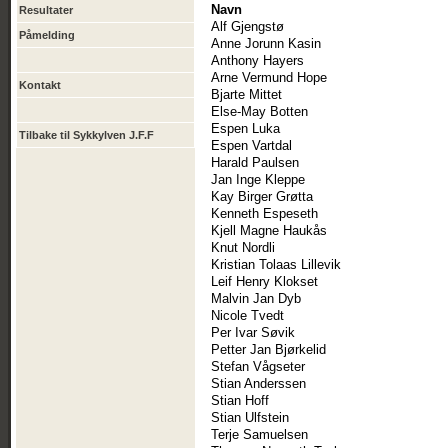
Navn
Resultater
Alf Gjengstø
Påmelding
Anne Jorunn Kasin
Anthony Hayers
Arne Vermund Hope
Kontakt
Bjarte Mittet
Else-May Botten
Espen Luka
Tilbake til Sykkylven J.F.F
Espen Vartdal
Harald Paulsen
Jan Inge Kleppe
Kay Birger Grøtta
Kenneth Espeseth
Kjell Magne Haukås
Knut Nordli
Kristian Tolaas Lillevik
Leif Henry Klokset
Malvin Jan Dyb
Nicole Tvedt
Per Ivar Søvik
Petter Jan Bjørkelid
Stefan Vågseter
Stian Anderssen
Stian Hoff
Stian Ulfstein
Terje Samuelsen