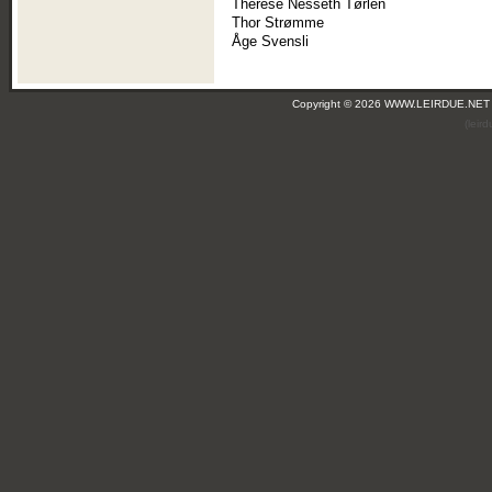
Therese Nesseth Tørlen
Thor Strømme
Åge Svensli
Copyright © 2026 WWW.LEIRDUE.NET
(leir