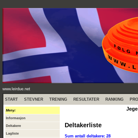
www.leirdue.net
START
STEVNER
TRENING
RESULTATER
RANKING
PR
Jege
Meny:
Informasjon
Deltakerliste
Deltakere
Lagliste
Sum antall deltakere: 28