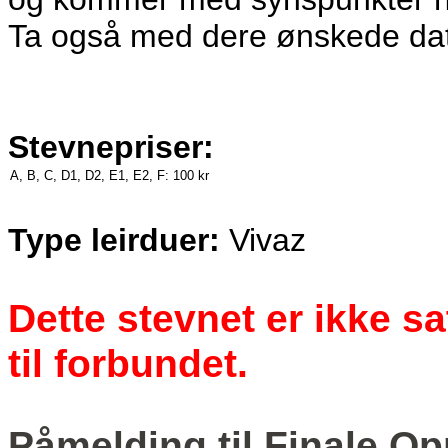
Ta også med dere ønskede dato
Stevnepriser:
A, B, C, D1, D2, E1, E2, F:
100 kr
Type leirduer:
Vivaz
Dette stevnet er ikke s
til forbundet.
Påmelding til Finale O