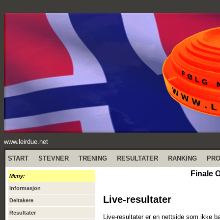
www.leirdue.net
START
STEVNER
TRENING
RESULTATER
RANKING
PR
Finale 
Meny:
Informasjon
Live-resultater
Deltakere
Resultater
Live-resultater er en nettside som ikke b