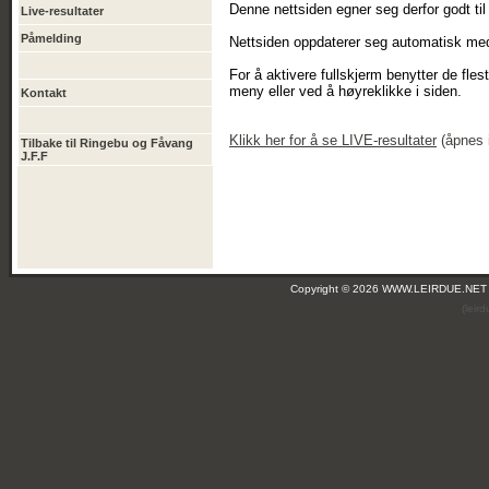
Denne nettsiden egner seg derfor godt til 
Live-resultater
Påmelding
Nettsiden oppdaterer seg automatisk med 
For å aktivere fullskjerm benytter de fle
meny eller ved å høyreklikke i siden.
Kontakt
Klikk
her
for å se LIVE-resultater
(åpnes i
Tilbake til Ringebu og Fåvang
J.F.F
Copyright © 2026 WWW.LEIRDUE.NET
(leir