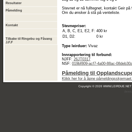
Resultater
Stevnet er nå fulltegnet, kontakt Geir p
Påmelding
Om du ønsker å stå på venteliste.
Kontakt
Stevnepriser:
A, B, C, E1, E2, F:
400 kr
D1, D2:
0 kr
Tilbake til Ringebu og Fåvang
J.F.F
Type leirduer:
Vivaz
Innrapportering til forbund:
NJFF:
26JT0317
NSF:
019bf809-acf7-4a00-88ac-08deb30
Påmelding til Opplandscup
Klikk her for å åpne påmeldingsskjemaet
Copyright © 2026 WWW.LEIRDUE.NET
(leir