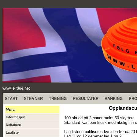
www.leirdue.net
START
STEVNER
TRENING
RESULTATER
RANKING
PR
Opplandscu
Meny:
Informasjon
100 skudd på 2 baner maks 60 skyttere
Standard Kampen kiosk med rikelig innh
Deltakere
Lag listene publiseres kvelden før ca 20.
Lagliste
Lag 11 og 12 dømmer lag 1 og 2