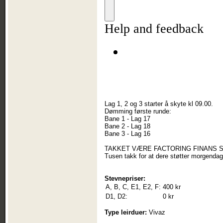
Lag 1, 2 og 3 starter å skyte kl 09.00.
Dømming første runde:
Bane 1 - Lag 17
Bane 2 - Lag 18
Bane 3 - Lag 16
TAKKET VÆRE FACTORING FINANS S
Tusen takk for at dere støtter morgendag
Stevnepriser:
A, B, C, E1, E2, F:
400 kr
D1, D2:
0 kr
Type leirduer:
Vivaz