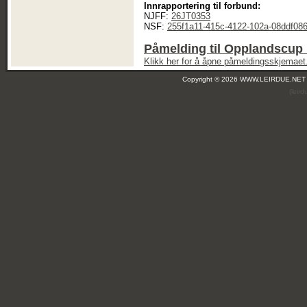
Innrapportering til forbund:
NJFF:
26JT0353
NSF:
255f1a11-415c-4122-102a-08ddf08
Påmelding til Opplandscup 
Klikk her for å åpne påmeldingsskjemaet
Copyright © 2026 WWW.LEIRDUE.NET
(leir