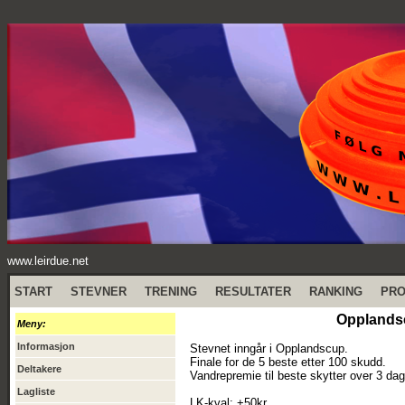
www.leirdue.net
START
STEVNER
TRENING
RESULTATER
RANKING
PR
Opplandsc
Meny:
Informasjon
Stevnet inngår i Opplandscup.
Finale for de 5 beste etter 100 skudd.
Deltakere
Vandrepremie til beste skytter over 3 dag
Lagliste
LK-kval: +50kr