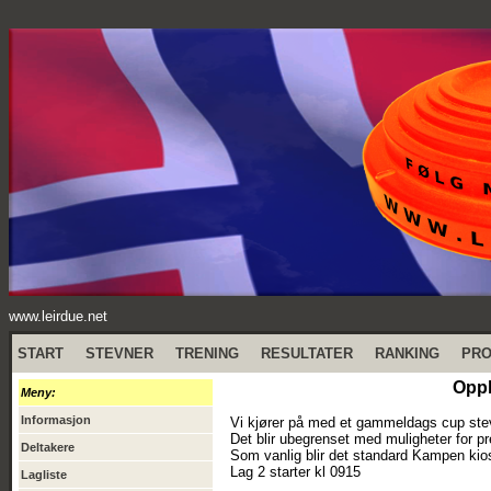
www.leirdue.net
START
STEVNER
TRENING
RESULTATER
RANKING
PR
Oppl
Meny:
Informasjon
Vi kjører på med et gammeldags cup st
Det blir ubegrenset med muligheter for p
Deltakere
Som vanlig blir det standard Kampen kio
Lag 2 starter kl 0915
Lagliste