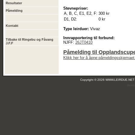
Resultater
Stevnepriser:
Påmelding
A, B, C, E1, E2, F:
300 kr
D1, D2:
0 kr
Kontakt
Type leirduer:
Vivaz
Innrapportering til forbund:
Tilbake til Ringebu og Fåvang
NJFF:
26JT0410
J.F.F
Påmelding til Opplandscup
Klikk her for å åpne påmeldingsskjemaet
Copyright © 2026 WWW.LEIRDUE.NET
(leir