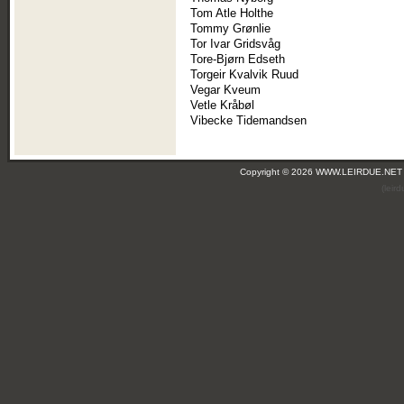
Tom Atle Holthe
Tommy Grønlie
Tor Ivar Gridsvåg
Tore-Bjørn Edseth
Torgeir Kvalvik Ruud
Vegar Kveum
Vetle Kråbøl
Vibecke Tidemandsen
Copyright © 2026 WWW.LEIRDUE.NET
(leir