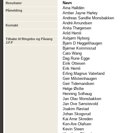
Navn
Resultater
Aina Halldén
Påmelding
Amber Jayne Harley
Andreas Sandlie Monsbakken
André Amundsen
Kontakt
Anita Thøgersen
Arild Hemli
Asbjørn Nyborg
Tilbake til Ringebu og Fåvang
J.F.F
Bjørn D Heggelihaugen
Bjørner Kommisrud
Cato Wang
Dag Rune Egge
Eirik Ottesen
Erik Hemli
Erling Magnus Vaterland
Geir Milsteinhaugen
Geir Tidemandsen
Helge Østlie
Henning Solhaug
Jan Olav Monsbakken
Jan Ove Sønstevold
Joakim Røstad
Johan Skogsrud
Kai Arne Skreden
Ken-Are Olafsen
Kevin Steen