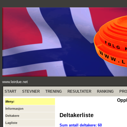
www.leirdue.net
START
STEVNER
TRENING
RESULTATER
RANKING
PR
Oppl
Meny:
Informasjon
Deltakerliste
Deltakere
Lagliste
Sum antall deltakere: 60