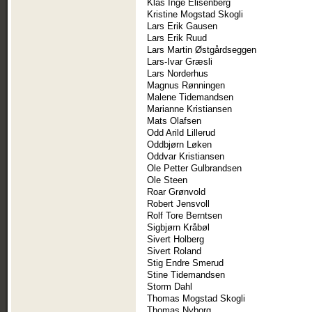
Klas Inge Elisenberg
Kristine Mogstad Skogli
Lars Erik Gausen
Lars Erik Ruud
Lars Martin Østgårdseggen
Lars-Ivar Græsli
Lars Norderhus
Magnus Rønningen
Malene Tidemandsen
Marianne Kristiansen
Mats Olafsen
Odd Arild Lillerud
Oddbjørn Løken
Oddvar Kristiansen
Ole Petter Gulbrandsen
Ole Steen
Roar Grønvold
Robert Jensvoll
Rolf Tore Berntsen
Sigbjørn Kråbøl
Sivert Holberg
Sivert Roland
Stig Endre Smerud
Stine Tidemandsen
Storm Dahl
Thomas Mogstad Skogli
Thomas Nyborg