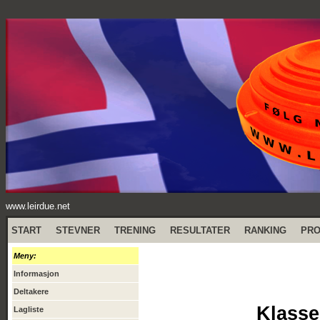
www.leirdue.net
START
STEVNER
TRENING
RESULTATER
RANKING
PR
Meny:
Informasjon
Deltakere
Klasse
Lagliste