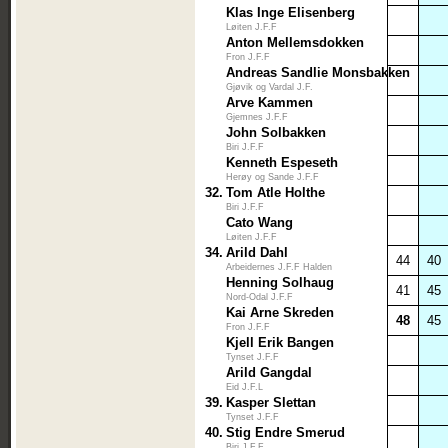
Klas Inge Elisenberg
Løiten J.F.F
Anton Mellemsdokken
Fron J.F.F
Andreas Sandlie Monsbakken
Gjøvik og Vardal J.F.
Arve Kammen
Gjemnes J.F.F
John Solbakken
Biri J.F.F
Kenneth Espeseth
Herøy og Sande J.F.F
32.
Tom Atle Holthe
Biri J.F.F
Cato Wang
Løiten J.F.F
34.
Arild Dahl
44
40
Arbeidernes J.F.F Halden
Henning Solhaug
41
45
Nord-Odal J.F.F
Kai Arne Skreden
48
45
Fron J.F.F
Kjell Erik Bangen
Tynset J.F.F
Arild Gangdal
Eid J.F.L
39.
Kasper Slettan
Tynset J.F.F
40.
Stig Endre Smerud
Biri J.F.F