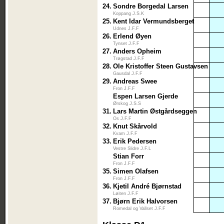
24.
Sondre Borgedal Larsen
Koppang J.S.K
25.
Kent Idar Vermundsberget
Udnes J.F.F
26.
Erlend Øyen
Tynset J.F.F
27.
Anders Opheim
Trøgstad J.F.F
28.
Ole Kristoffer Steen Gustavsen
Gausdal J.F.F
29.
Andreas Swee
Fron J.F.F
Espen Larsen Gjerde
Ørskog J.S.S
31.
Lars Martin Østgårdseggen
Os J.F.F
32.
Knut Skårvold
Kvam J.F.F
33.
Erik Pedersen
Vestre Slidre J.F.L
Stian Forr
Fron J.F.F
35.
Simen Olafsen
Fron J.F.F
36.
Kjetil André Bjørnstad
Løiten J.F.F
37.
Bjørn Erik Halvorsen
Romedal og Vallset J.F.F