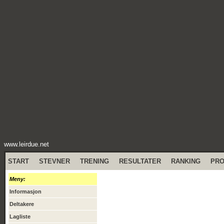
www.leirdue.net
START
STEVNER
TRENING
RESULTATER
RANKING
PR
Meny:
Informasjon
Deltakere
Lagliste