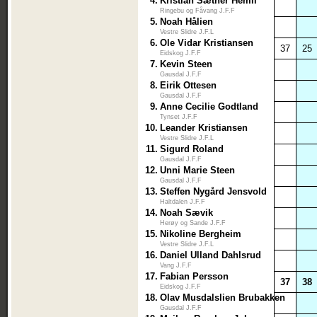
4.
Kristian Sæther Hemli
Ringebu og Fåvang J.F.F
5.
Noah Hålien
Vestre Slidre J.F.L
6.
Ole Vidar Kristiansen
37
25
Eidskog J.F.F
7.
Kevin Steen
Gausdal J.F.F
8.
Eirik Ottesen
Gausdal J.F.F
9.
Anne Cecilie Godtland
Tynset J.F.F
10.
Leander Kristiansen
Vestre Slidre J.F.L
11.
Sigurd Roland
Gausdal J.F.F
12.
Unni Marie Steen
Gausdal J.F.F
13.
Steffen Nygård Jensvold
Haltdalen J.F.F
14.
Noah Sævik
Herøy og Sande J.F.F
15.
Nikoline Bergheim
Vestre Slidre J.F.L
16.
Daniel Ulland Dahlsrud
Vang J.F.F
17.
Fabian Persson
37
38
Eidskog J.F.F
18.
Olav Musdalslien Brubakken
Gausdal J.F.F