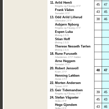
11.
Arild Hemli
45
47
Ringebu og Fåvang J.F.F
Frank Våden
43
45
Surnadal J.F.F
13.
Odd Arild Lillerud
38
46
Ullensaker J.F.F
Asbjørn Nyborg
Ringebu og Fåvang J.F.F
Espen Luka
Ørskog J.S.S
Stian Hoff
Ørskog J.S.S
Therese Nesseth Tørlen
Ørskog J.S.S
18.
Rune Furuseth
Arbeidernes J.F.F Halden
Arne Heggem
Surnadal J.F.F
20.
Robert Jensvoll
48
47
Kvam J.F.F
Henning Løkken
Alvdal J.F.F
22.
Morten Andersen
Tynset J.F.F
23.
Geir Tidemandsen
39
45
Ringebu og Fåvang J.F.F
24.
Stefan Vågseter
45
43
Skåla J.F.F
Hege Gjendem
43
46
Skåla J.F.F