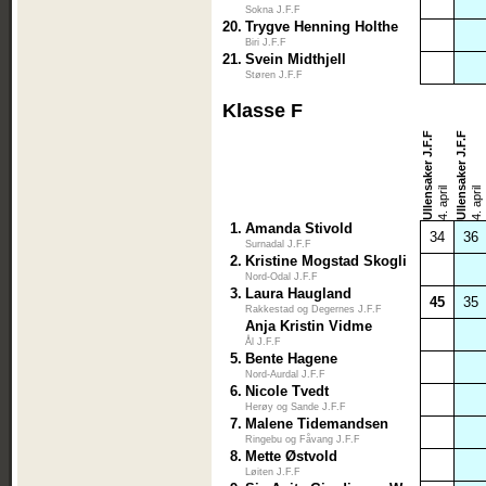
Sokna J.F.F
20.
Trygve Henning Holthe
Biri J.F.F
21.
Svein Midthjell
Støren J.F.F
Klasse F
Ullensaker J.F.F
Ullensaker J.F.F
4. april
4. april
1.
Amanda Stivold
34
36
Surnadal J.F.F
2.
Kristine Mogstad Skogli
Nord-Odal J.F.F
3.
Laura Haugland
45
35
Rakkestad og Degernes J.F.F
Anja Kristin Vidme
Ål J.F.F
5.
Bente Hagene
Nord-Aurdal J.F.F
6.
Nicole Tvedt
Herøy og Sande J.F.F
7.
Malene Tidemandsen
Ringebu og Fåvang J.F.F
8.
Mette Østvold
Løiten J.F.F