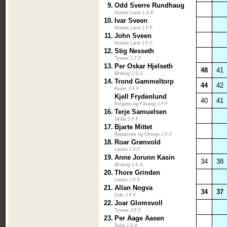
9.
Odd Sverre Rundhaug
Nordre Land J.S.K
10.
Ivar Sveen
Nordre Land J.F.F
11.
John Sveen
Nordre Land J.F.F
12.
Stig Nesseth
Tynset J.F.F
13.
Per Oskar Hjelseth
48
41
Ørskog J.S.S
14.
Trond Gammeltorp
44
42
Kvam J.F.F
Kjell Frydenlund
40
41
Ringebu og Fåvang J.F.F
16.
Terje Samuelsen
Skåla J.F.F
17.
Bjarte Mittet
Åndalsnes og Omegn J.F.F
18.
Roar Grønvold
Løiten J.F.F
19.
Anne Jorunn Kasin
34
38
Ørskog J.S.S
20.
Thore Grinden
Løiten J.F.F
21.
Allan Nogva
34
37
Eide J.F.F
22.
Joar Glomsvoll
Tynset J.F.F
23.
Per Aage Aasen
Åslia J.S.K