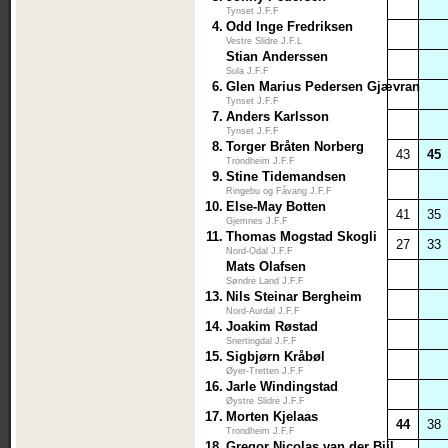
Tynset J.F.F
4.
Odd Inge Fredriksen
Vestre Slidre J.F.L
Stian Anderssen
Sula J.F.F
6.
Glen Marius Pedersen Gjævran
Tynset J.F.F
7.
Anders Karlsson
Tynset J.F.F
8.
Torger Bråten Norberg
43
45
Trondheim J.F.F
9.
Stine Tidemandsen
Ringebu og Fåvang J.F.F
10.
Else-May Botten
41
35
Gjemnes J.F.F
11.
Thomas Mogstad Skogli
27
33
Nord-Odal J.F.F
Mats Olafsen
Søndre Land J.F.F
13.
Nils Steinar Bergheim
Nord-Aurdal J.F.F
14.
Joakim Røstad
Snertingdal J.F.F
15.
Sigbjørn Kråbøl
Øyer-Tretten J.F.F
16.
Jarle Windingstad
Øystre Slidre J.F.F
17.
Morten Kjelaas
44
38
Trondheim J.F.F
18.
Gregor Nicolas van der Bijl