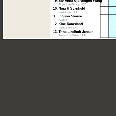
9.
Siv Anita Gjerdingen Wang
Ringebu og Fåvang J.F.F
10.
Nina H Svanheld
Nord-Aurdal J.F.F
11.
Ingunn Skaare
Kvam J.F.F
12.
Kine Ramsland
Vestre Slidre J.F.L
13.
Trine Lindholt Jensen
Romedal og Vallset J.F.F