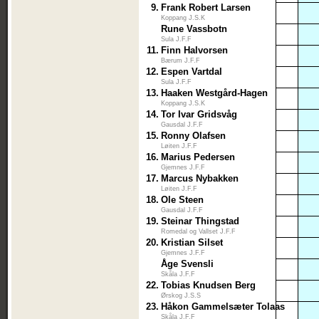
9.
Frank Robert Larsen
Koppang J.S.K
Rune Vassbotn
Sula J.F.F
11.
Finn Halvorsen
Bærum J.F.F
12.
Espen Vartdal
Sula J.F.F
13.
Haaken Westgård-Hagen
Koppang J.S.K
14.
Tor Ivar Gridsvåg
Gausdal J.F.F
15.
Ronny Olafsen
Løiten J.F.F
16.
Marius Pedersen
Gjemnes J.F.F
17.
Marcus Nybakken
Løiten J.F.F
18.
Ole Steen
Gausdal J.F.F
19.
Steinar Thingstad
Romedal og Vallset J.F.F
20.
Kristian Silset
Gjemnes J.F.F
Åge Svensli
Skåla J.F.F
22.
Tobias Knudsen Berg
Ørskog J.S.S
23.
Håkon Gammelsæter Tolaas
Skåla J.F.F