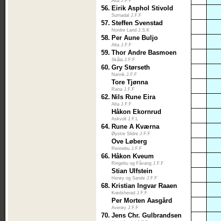
Alta J.F.F
56.
Eirik Asphol Stivold
Surnadal J.F.F
57.
Steffen Svenstad
Nordre Land J.S.K
58.
Per Aune Buljo
Alta J.F.F
59.
Thor Andre Basmoen
Skåla J.F.F
60.
Gry Størseth
Narvik J.F.F
Tore Tjønna
Rana J.F.F
62.
Nils Rune Eira
Alta J.F.F
Håkon Ekornrud
Askvoll J.F.L
64.
Rune A Kværna
Øystre Slidre J.F.F
Ove Løberg
Rennebu J.F.F
66.
Håkon Kveum
Ringebu og Fåvang J.F.F
Stian Ulfstein
Herøy og Sande J.F.F
68.
Kristian Ingvar Raaen
Krødsherad J.F.F
Per Morten Aasgård
Averøy J.F.F
70.
Jens Chr. Gulbrandsen