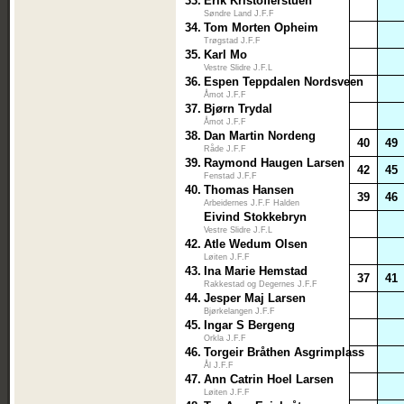
33.
Erik Kristofferstuen
Søndre Land J.F.F
34.
Tom Morten Opheim
Trøgstad J.F.F
35.
Karl Mo
Vestre Slidre J.F.L
36.
Espen Teppdalen Nordsveen
Åmot J.F.F
37.
Bjørn Trydal
Åmot J.F.F
38.
Dan Martin Nordeng
40
49
Råde J.F.F
39.
Raymond Haugen Larsen
42
45
Fenstad J.F.F
40.
Thomas Hansen
39
46
Arbeidernes J.F.F Halden
Eivind Stokkebryn
Vestre Slidre J.F.L
42.
Atle Wedum Olsen
Løiten J.F.F
43.
Ina Marie Hemstad
37
41
Rakkestad og Degernes J.F.F
44.
Jesper Maj Larsen
Bjørkelangen J.F.F
45.
Ingar S Bergeng
Orkla J.F.F
46.
Torgeir Bråthen Asgrimplass
Ål J.F.F
47.
Ann Catrin Hoel Larsen
Løiten J.F.F