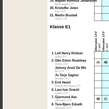
19.
Majken Romhus Johansson
Bjørkelangen J.F.F
20.
Kristoffer Joten
Fron J.F.F
21.
Martin Brustad
Løiten J.F.F
Klasse E1
Ullensaker J.F.F
Ullensaker J.F.F
4. april
4. april
1.
Leif Henry Klokset
Skåla J.F.F
2.
Otto Edvin Roaldsøy
46
48
Averøy J.F.F
Johnny Arvid De Wit
Biri J.F.F
Jo Terje Sagmo
Steinkjer J.F.F
5.
Erik Hemli
Ringebu og Fåvang J.F.F
6.
Lars-Ivar Græsli
Tynset J.F.F
7.
Gjermund Aas
48
42
Ullensaker J.F.F
8.
Tore-Bjørn Edseth
Ullensaker J.F.F