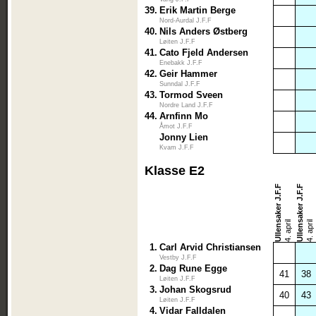
39.
Erik Martin Berge
Nord-Aurdal J.F.F
40.
Nils Anders Østberg
Løiten J.F.F
41.
Cato Fjeld Andersen
Enebakk J.F.F
42.
Geir Hammer
Sunndal J.F.F
43.
Tormod Sveen
Nordre Land J.F.F
44.
Arnfinn Mo
Åmot J.F.F
Jonny Lien
Kvam J.F.F
Klasse E2
Ullensaker J.F.F
Ullensaker J.F.F
4. april
4. april
1.
Carl Arvid Christiansen
Vestby J.F.F
2.
Dag Rune Egge
41
38
Løiten J.F.F
3.
Johan Skogsrud
40
43
Løiten J.F.F
4.
Vidar Falldalen