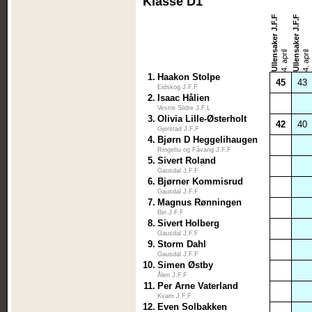
Klasse D1
Ullensaker J.F.F
Ullensaker J.F.F
4. april
4. april
1.
Haakon Stolpe
45
43
Eidskog J.F.F
2.
Isaac Hålien
Vestre Slidre J.F.L
3.
Olivia Lille-Østerholt
42
40
Gjerstad J.F.F
4.
Bjørn D Heggelihaugen
Ringebu og Fåvang J.F.F
5.
Sivert Roland
Gausdal J.F.F
6.
Bjørner Kommisrud
Gausdal J.F.F
7.
Magnus Rønningen
Biri J.F.F
8.
Sivert Holberg
Gausdal J.F.F
9.
Storm Dahl
Gausdal J.F.F
10.
Simen Østby
Ålen J.F.F
11.
Per Arne Vaterland
Kvam J.F.F
12.
Even Solbakken