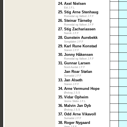
24.
Axel Nielsen
Eid J.F.L
25.
Stig Arne Stenhaug
Romedal og Vallset J.F.F
26.
Steinar Tårneby
Romedal og Vallset J.F.F
27.
Stig Zachariassen
Narvik J.F.F
28.
Gunstein Aurebekk
Songdalen J.F.F
29.
Karl Rune Konstad
Støren J.F.F
30.
Jonny Håkensen
Romedal og Vallset J.F.F
31.
Gunnar Larsen
Nord-Aurdal J.F.F
Jan Roar Stølan
Surnadal J.F.F
33.
Jan Alseth
Støren J.F.F
34.
Arne Vermund Hope
Ørskog J.S.S
35.
Vidar Opheim
Vestre Slidre J.F.L
36.
Malvin Jan Dyb
Ørskog J.S.S
37.
Odd Arne Vikavoll
Surnadal J.F.F
38.
Roger Nygaard
Vang J.F.F