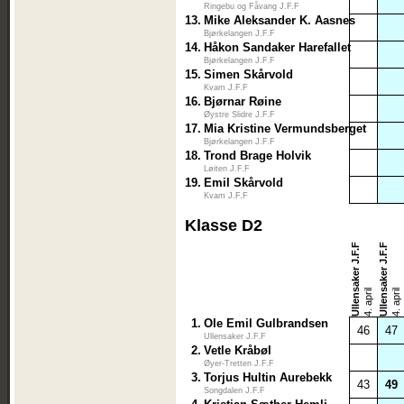
Ringebu og Fåvang J.F.F
13.
Mike Aleksander K. Aasnes
Bjørkelangen J.F.F
14.
Håkon Sandaker Harefallet
Bjørkelangen J.F.F
15.
Simen Skårvold
Kvam J.F.F
16.
Bjørnar Røine
Øystre Slidre J.F.F
17.
Mia Kristine Vermundsberget
Bjørkelangen J.F.F
18.
Trond Brage Holvik
Løiten J.F.F
19.
Emil Skårvold
Kvam J.F.F
Klasse D2
Ullensaker J.F.F
Ullensaker J.F.F
4. april
4. april
1.
Ole Emil Gulbrandsen
46
47
Ullensaker J.F.F
2.
Vetle Kråbøl
Øyer-Tretten J.F.F
3.
Torjus Hultin Aurebekk
43
49
Songdalen J.F.F