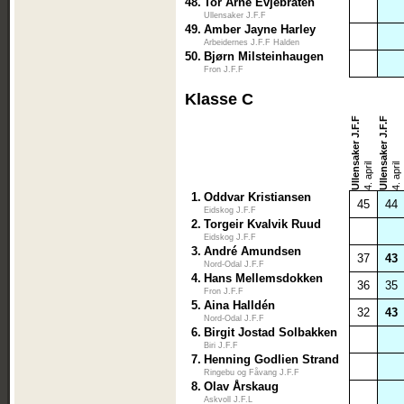
48.
Tor Arne Evjebråten
Ullensaker J.F.F
49.
Amber Jayne Harley
Arbeidernes J.F.F Halden
50.
Bjørn Milsteinhaugen
Fron J.F.F
Klasse C
Ullensaker J.F.F
Ullensaker J.F.F
4. april
4. april
1.
Oddvar Kristiansen
45
44
Eidskog J.F.F
2.
Torgeir Kvalvik Ruud
Eidskog J.F.F
3.
André Amundsen
37
43
Nord-Odal J.F.F
4.
Hans Mellemsdokken
36
35
Fron J.F.F
5.
Aina Halldén
32
43
Nord-Odal J.F.F
6.
Birgit Jostad Solbakken
Biri J.F.F
7.
Henning Godlien Strand
Ringebu og Fåvang J.F.F
8.
Olav Årskaug
Askvoll J.F.L