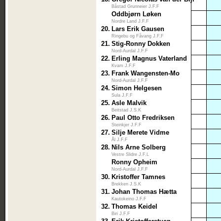
Båstad Grunneier J.F.F
Oddbjørn Løken
Nordre Land J.F.F
20.
Lars Erik Gausen
Ringebu og Fåvang J.F.F
21.
Stig-Ronny Dokken
Nord-Aurdal J.F.F
22.
Erling Magnus Vaterland
Kvam J.F.F
23.
Frank Wangensten-Mo
Nord-Aurdal J.F.F
24.
Simon Helgesen
Sula J.F.F
25.
Asle Malvik
Beitstad J.S.K
26.
Paul Otto Fredriksen
Steinkjer J.F.F
27.
Silje Merete Vidme
Ål J.F.F
28.
Nils Arne Solberg
Vestre Slidre J.F.L
Ronny Opheim
Nord-Aurdal J.F.F
30.
Kristoffer Tamnes
Brekken J.S.K
31.
Johan Thomas Hætta
Kautokeino J.F.F
32.
Thomas Keidel
Biri J.F.F