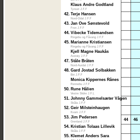
Klaus Andre Godtland
Tynset J.F.F
42.
Terje Hansen
Nord-Odal J.F.F
43.
Jan Ove Sønstevold
Fron J.F.F
44.
Vibecke Tidemandsen
Ringebu og Fåvang J.F.F
45.
Marianne Kristiansen
Ringebu og Fåvang J.F.F
Kjell Magne Haukås
Averøy J.F.F
47.
Ståle Bråten
Nord-Aurdal J.F.F
48.
Gard Jostad Solbakken
Biri J.F.F
Monica Kippernes Rånes
Rennebu J.F.F
50.
Rune Hålien
Vestre Slidre J.F.L
51.
Johnny Gammelsæter Vågen
Skåla J.F.F
52.
Geir Milsteinhaugen
Kvam J.F.F
53.
Jim Pedersen
44
46
Grenland J.F.F
54.
Kristian Tolaas Lillevik
Skåla J.F.F
55.
Klemet Anders Sara