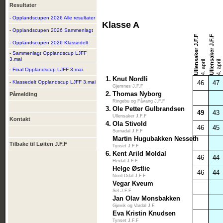
Resultater
- Opplandscupen 2026 Alle resultater
Klasse A
- Opplandscupen 2026 Sammenlagt
Ullensaker J.F.F
Ullensaker J.F.F
- Opplandscupen 2026 Klassedelt
- Sammenlagt Opplandscup LJFF
3.mai
4. april
4. april
- Final Opplandscup LJFF 3.mai.
1.
Knut Nordli
- Klassedelt Opplandscup LJFF 3.mai
46
47
Gjemnes J.F.F
2.
Thomas Nyborg
Påmelding
Ringebu og Fåvang J.F.F
3.
Ole Petter Gulbrandsen
49
43
Ullensaker J.F.F
Kontakt
4.
Ola Stivold
46
45
Surnadal J.F.F
Martin Hugubakken Nesseth
Tilbake til Løiten J.F.F
Tynset J.F.F
6.
Kent Arild Moldal
46
44
Heidal J.F.F
Helge Østlie
46
44
Nord-Odal J.F.F
Vegar Kveum
Sel J.F.F
Jan Olav Monsbakken
Gjøvik og Vardal J.F.
Eva Kristin Knudsen
Tynset J.F.F