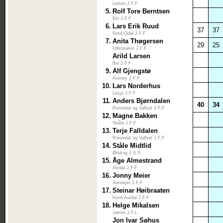
Løiten J.F.F
5.
Rolf Tore Berntsen
Biri J.F.F
6.
Lars Erik Ruud
37
37
Nord-Odal J.F.F
7.
Anita Thøgersen
29
25
Ullensaker J.F.F
Arild Larsen
Biri J.F.F
9.
Alf Gjengstø
Averøy J.F.F
10.
Lars Norderhus
Lesja J.F.F
11.
Anders Bjørndalen
40
34
Romedal og Vallset J.F.F
12.
Magne Bakken
Skåla J.F.F
13.
Terje Falldalen
Romedal og Vallset J.F.F
14.
Ståle Midtlid
Ørskog J.S.S
15.
Åge Almestrand
Alvdal J.F.F
16.
Jonny Meier
Steinkjer J.F.F
17.
Steinar Høibraaten
Nord-Aurdal J.F.F
18.
Helge Mikalsen
Jæren J.F.L
Jon Ivar Søhus