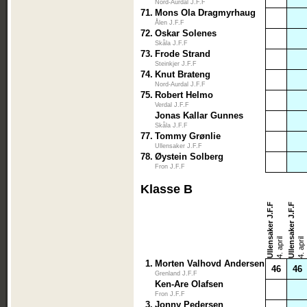
Nord-Aurdal J.F.F
71.
Mons Ola Dragmyrhaug
Ålen J.F.F
72.
Oskar Solenes
Skåla J.F.F
73.
Frode Strand
Steinkjer J.F.F
74.
Knut Brateng
Nord-Aurdal J.F.F
75.
Robert Helmo
Verdal J.F.F
Jonas Kallar Gunnes
Skåla J.F.F
77.
Tommy Grønlie
Ullensaker J.F.F
78.
Øystein Solberg
Fron J.F.F
Klasse B
Ullensaker J.F.F
Ullensaker J.F.F
4. april
4. april
1.
Morten Valhovd Andersen
46
46
Grenland J.F.F
Ken-Are Olafsen
Fron J.F.F
3.
Jonny Pedersen