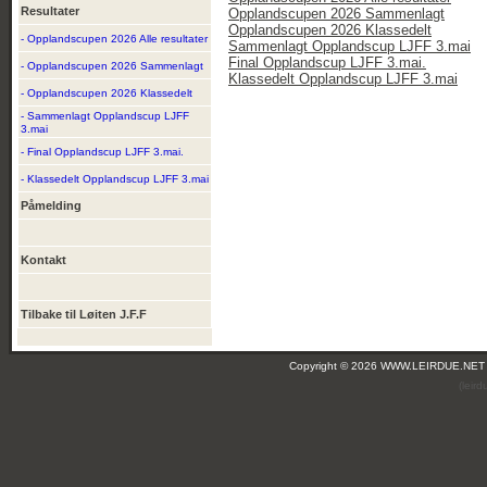
Resultater
Opplandscupen 2026 Sammenlagt
Opplandscupen 2026 Klassedelt
- Opplandscupen 2026 Alle resultater
Sammenlagt Opplandscup LJFF 3.mai
Final Opplandscup LJFF 3.mai.
- Opplandscupen 2026 Sammenlagt
Klassedelt Opplandscup LJFF 3.mai
- Opplandscupen 2026 Klassedelt
- Sammenlagt Opplandscup LJFF
3.mai
- Final Opplandscup LJFF 3.mai.
- Klassedelt Opplandscup LJFF 3.mai
Påmelding
Kontakt
Tilbake til Løiten J.F.F
Copyright © 2026 WWW.LEIRDUE.NET
(leir