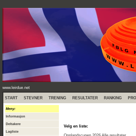
www.leirdue.net
START
STEVNER
TRENING
RESULTATER
RANKING
PR
Meny:
Informasjon
Deltakere
Velg en liste:
Lagliste
Opplandscupen 2026 Alle resultater