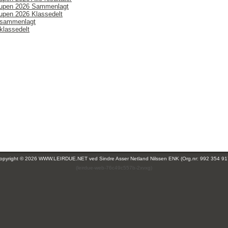
upen 2026 Sammenlagt
upen 2026 Klassedelt
 sammenlagt
klassedelt
opyright © 2026 WWW.LEIRDUE.NET ved
Sindre Asser Netland Nilssen ENK (Org.nr: 992 354 91
(leirdue-web-76c49c557b-2xvxg)