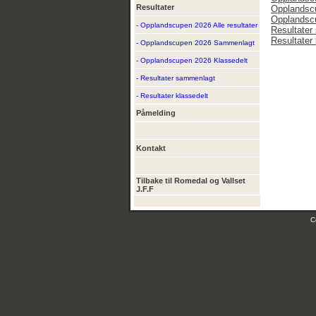
Resultater
Opplandsc
Opplandsc
- Opplandscupen 2026 Alle resultater
Resultater
Resultater 
- Opplandscupen 2026 Sammenlagt
- Opplandscupen 2026 Klassedelt
- Resultater sammenlagt
- Resultater klassedelt
Påmelding
Kontakt
Tilbake til Romedal og Vallset
J.F.F
C