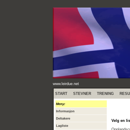
www.leirdue.net
START
STEVNER
TRENING
RESU
Meny:
Informasjon
Deltakere
Velg en lis
Lagliste
Opplandscu