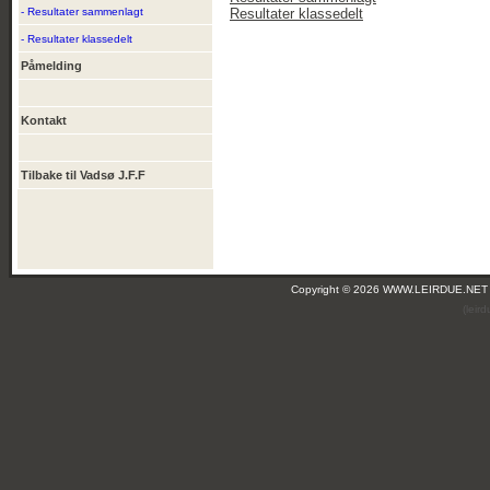
- Resultater sammenlagt
Resultater klassedelt
- Resultater klassedelt
Påmelding
Kontakt
Tilbake til Vadsø J.F.F
Copyright © 2026 WWW.LEIRDUE.NET
(leir