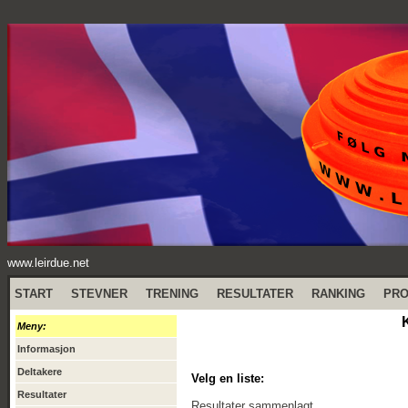
www.leirdue.net
START
STEVNER
TRENING
RESULTATER
RANKING
PR
Meny:
Informasjon
Deltakere
Velg en liste:
Resultater
Resultater sammenlagt