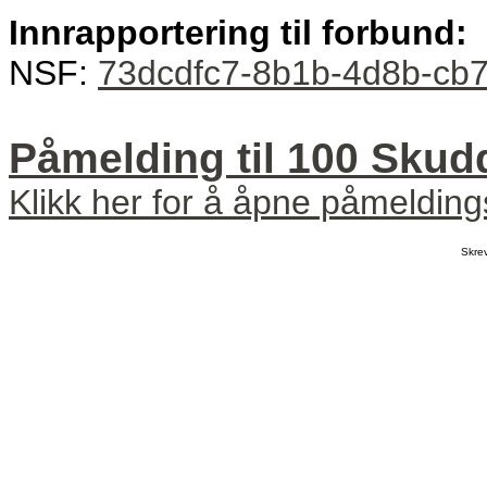
Innrapportering til forbund:
NSF:
73dcdfc7-8b1b-4d8b-cb
Påmelding til 100 Skud
Klikk her for å åpne påmeldin
Skre