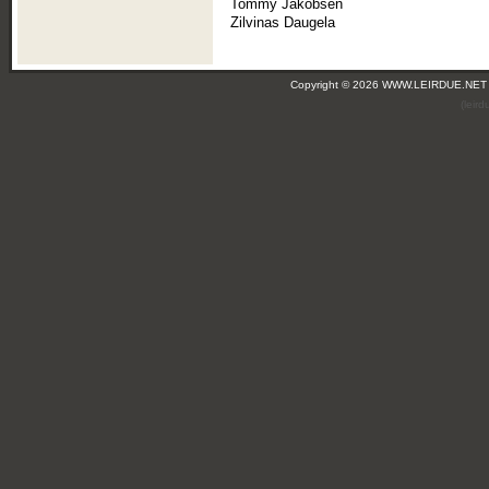
Tommy Jakobsen
Zilvinas Daugela
Copyright © 2026 WWW.LEIRDUE.NET
(leir