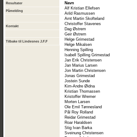
Navn
Resultater
Alf Kristian Ellefsen
Påmelding
Arild Rasmussen
Arnt Martin Skofteland
Christoffer Stavenes
Kontakt
Dag Østrem
Geir Østrem
Helge Grimestad
Tilbake til Lindesnes J.F.F
Helge Mikalsen
Henning Spilling
Isabell Spilling Grimestad
Jan Erik Christensen
Jan Marius Larsen
Jon Martin Christensen
Jonas Grimestad
Jostein Sunde
Kim-Andre Øidna
Kristian Thomassen
Kristoffer Wremer
Morten Larsen
Ole Emil Tønnesland
Pål Roy Rolland
Reidar Grimestad
Roar Haraldsen
Stig Ivan Barka
Sveinung Christensen