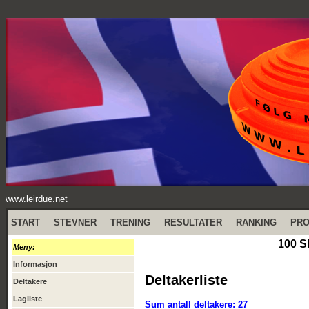
www.leirdue.net
START
STEVNER
TRENING
RESULTATER
RANKING
PR
100 S
Meny:
Informasjon
Deltakerliste
Deltakere
Lagliste
Sum antall deltakere: 27