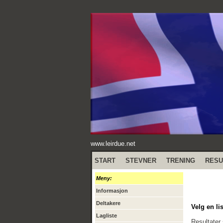
www.leirdue.net
START
STEVNER
TRENING
RESU
Meny:
Informasjon
Deltakere
Velg en lis
Lagliste
Resultater