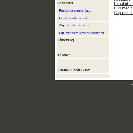
Resultater
Resultater 
Cup med fl
- Resultater sammenlagt
Cup med fl
- Resultater klassedelt
- Cup med flere stevner
- Cup med flere stevner klassedelt
Påmelding
Kontakt
Tilbake til Skåla J.F.F
C