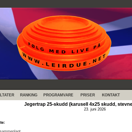
LTATER
RANKING
PROGRAMVARE
PRISER
KONTAKT
Jegertrap 25-skudd (karusell 4x25 skudd, stevne 
23. juni 2026
te:
 sammenlagt