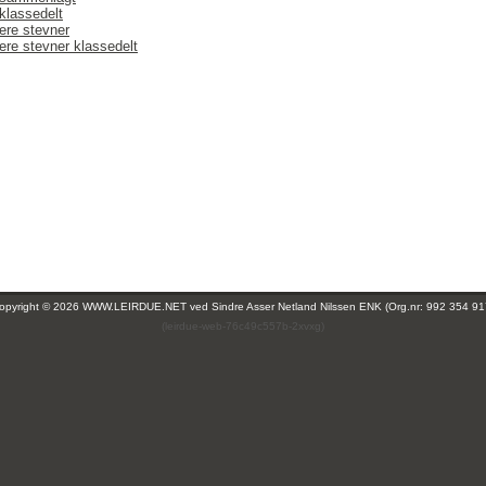
klassedelt
ere stevner
ere stevner klassedelt
opyright © 2026 WWW.LEIRDUE.NET ved
Sindre Asser Netland Nilssen ENK (Org.nr: 992 354 91
(leirdue-web-76c49c557b-2xvxg)