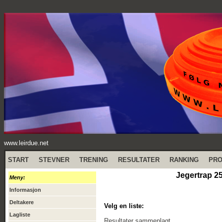
www.leirdue.net
START
STEVNER
TRENING
RESULTATER
RANKING
PR
Jegertrap 25
Meny:
Informasjon
Deltakere
Velg en liste:
Lagliste
Resultater sammenlagt