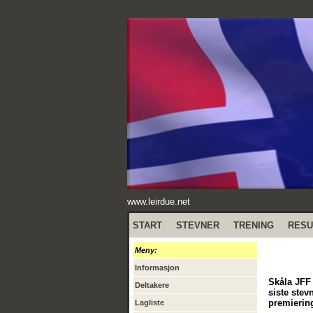
www.leirdue.net
START
STEVNER
TRENING
RESU
Meny:
Informasjon
Skåla JFF 
Deltakere
siste stevn
premiering
Lagliste