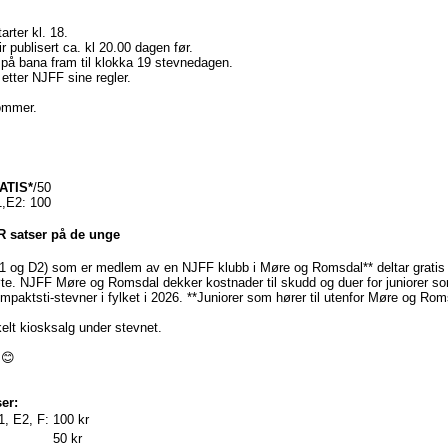
arter kl. 18.
lir publisert ca. kl 20.00 dagen før.
på bana fram til klokka 19 stevnedagen.
etter NJFF sine regler.
ommer.
ATIS*
/50
,E2: 100
 satser på de unge
D1 og D2) som er medlem av en NJFF klubb i Møre og Romsdal** deltar gratis p
e. NJFF Møre og Romsdal dekker kostnader til skudd og duer for juniorer so
ompaktsti-stevner i fylket i 2026. **Juniorer som hører til utenfor Møre og Rom
kelt kiosksalg under stevnet.
 😊
er:
1, E2, F:
100 kr
50 kr