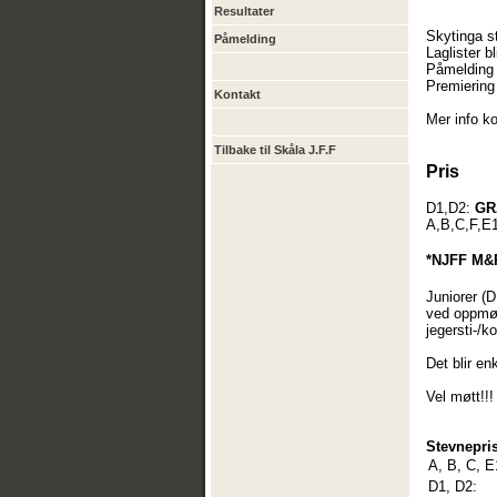
Resultater
Skytinga st
Påmelding
Laglister b
Påmelding 
Premiering 
Kontakt
Mer info k
Tilbake til Skåla J.F.F
Pris
D1,D2:
GR
A,B,C,F,E1
*NJFF M&R
Juniorer (
ved oppmøt
jegersti-/k
Det blir en
Vel møtt!!!
Stevnepris
A, B, C, E
D1, D2: