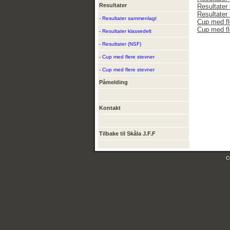
Resultater
Resultater 
Resultater
- Resultater sammenlagt
Cup med fl
Cup med fl
- Resultater klassedelt
- Resultater (NSF)
- Cup med flere stevner
- Cup med flere stevner
Påmelding
Kontakt
Tilbake til Skåla J.F.F
C