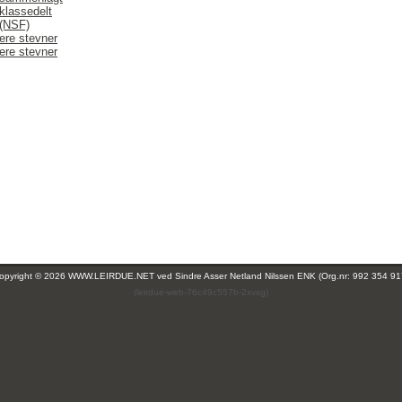
klassedelt
 (NSF)
ere stevner
ere stevner
opyright © 2026 WWW.LEIRDUE.NET ved
Sindre Asser Netland Nilssen ENK (Org.nr: 992 354 91
(leirdue-web-76c49c557b-2xvxg)