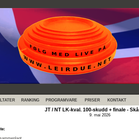
LTATER
RANKING
PROGRAMVARE
PRISER
KONTAKT
JT / NT LK-kval. 100-skudd + finale - Skå
9. mai 2026
te:
 sammenlagt