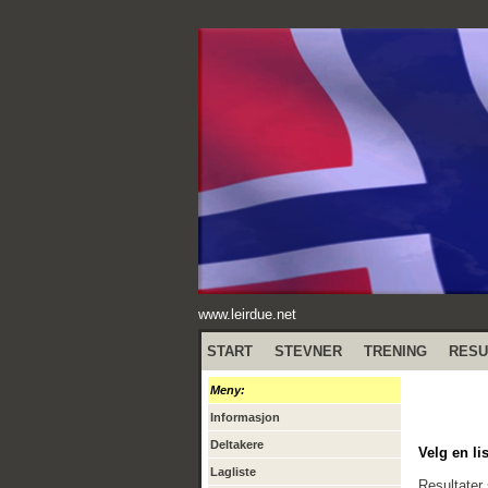
www.leirdue.net
START
STEVNER
TRENING
RESU
Meny:
Informasjon
Deltakere
Velg en lis
Lagliste
Resultater