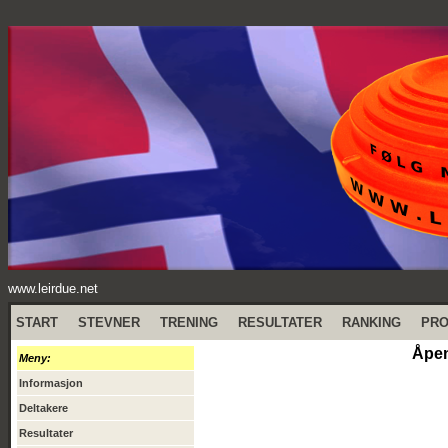
www.leirdue.net
START
STEVNER
TRENING
RESULTATER
RANKING
PR
Åpen
Meny:
Informasjon
Deltakere
Resultater