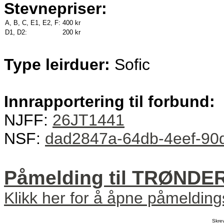
Stevnepriser:
A, B, C, E1, E2, F:
400 kr
D1, D2:
200 kr
Type leirduer:
Sofic
Innrapportering til forbund:
NJFF:
26JT1441
NSF:
dad2847a-64db-4eef-90
Påmelding til TRØNDE
Klikk her for å åpne påmeldin
Skre