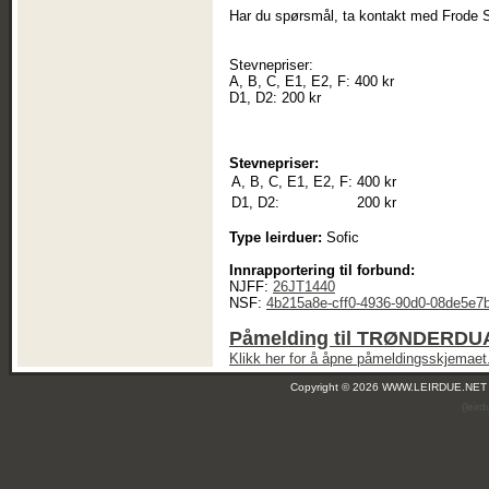
Har du spørsmål, ta kontakt med Frode 
Stevnepriser:
A, B, C, E1, E2, F: 400 kr
D1, D2: 200 kr
Stevnepriser:
A, B, C, E1, E2, F:
400 kr
D1, D2:
200 kr
Type leirduer:
Sofic
Innrapportering til forbund:
NJFF:
26JT1440
NSF:
4b215a8e-cff0-4936-90d0-08de5e7
Påmelding til TRØNDERDUA
Klikk her for å åpne påmeldingsskjemaet
Copyright © 2026 WWW.LEIRDUE.NET
(leir