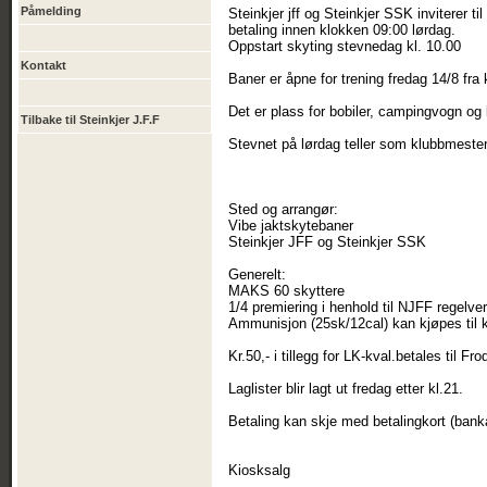
Påmelding
Steinkjer jff og Steinkjer SSK inviterer
betaling innen klokken 09:00 lørdag.
Oppstart skyting stevnedag kl. 10.00
Kontakt
Baner er åpne for trening fredag 14/8 fra 
Det er plass for bobiler, campingvogn og 
Tilbake til Steinkjer J.F.F
Stevnet på lørdag teller som klubbmeste
Sted og arrangør:
Vibe jaktskytebaner
Steinkjer JFF og Steinkjer SSK
Generelt:
MAKS 60 skyttere
1/4 premiering i henhold til NJFF regelver
Ammunisjon (25sk/12cal) kan kjøpes til k
Kr.50,- i tillegg for LK-kval.betales til F
Laglister blir lagt ut fredag etter kl.21.
Betaling kan skje med betalingkort (bank
Kiosksalg