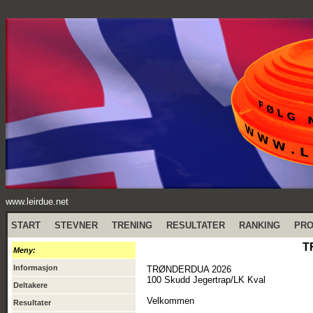
www.leirdue.net
START
STEVNER
TRENING
RESULTATER
RANKING
PR
T
Meny:
Informasjon
TRØNDERDUA 2026
100 Skudd Jegertrap/LK Kval
Deltakere
Velkommen
Resultater