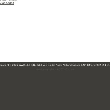
klassedelt
opyright © 2026 WWW.LEIRDUE.NET ved
Sindre Asser Netland Nilssen ENK (Org.nr: 992 354 91
(leirdue-web-76c49c557b-5zcqw)