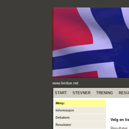
www.leirdue.net
START
STEVNER
TRENING
RESU
Meny:
Informasjon
Deltakere
Velg en lis
Resultater
Resultater