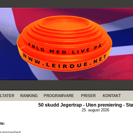
LTATER
RANKING
PROGRAMVARE
PRISER
KONTAKT
50 skudd Jegertrap - Uten premiering - Stø
25. august 2026
te:
 sammenlagt