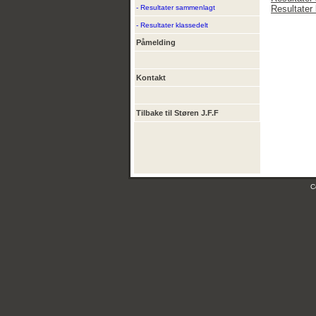
- Resultater sammenlagt
Resultater 
- Resultater klassedelt
Påmelding
Kontakt
Tilbake til Støren J.F.F
C