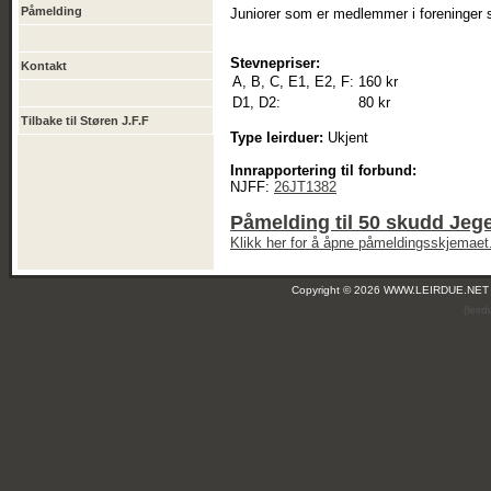
Påmelding
Juniorer som er medlemmer i foreninger 
Stevnepriser:
Kontakt
A, B, C, E1, E2, F:
160 kr
D1, D2:
80 kr
Tilbake til Støren J.F.F
Type leirduer:
Ukjent
Innrapportering til forbund:
NJFF:
26JT1382
Påmelding til 50 skudd Jege
Klikk her for å åpne påmeldingsskjemaet
Copyright © 2026 WWW.LEIRDUE.NET
(leir