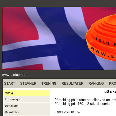
www.leirdue.net
START
STEVNER
TRENING
RESULTATER
RANKING
PR
50 sk
Meny:
Informasjon
Påmelding på leirdue.net eller ved ankom
Påmelding pris 160,-. 2 stk. dueserier.
Deltakere
Ingen premiering.
Resultater