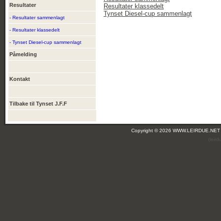
Resultater
Resultater klassedelt
Tynset Diesel-cup sammenlagt
- Resultater sammenlagt
- Resultater klassedelt
- Tynset Diesel-cup sammenlagt
Påmelding
Kontakt
Tilbake til Tynset J.F.F
Copyright © 2026 WWW.LEIRDUE.NET
(leir