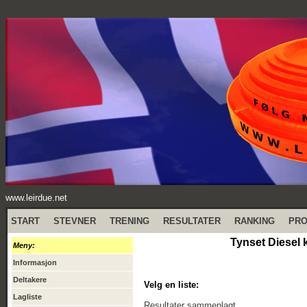
www.leirdue.net
START
STEVNER
TRENING
RESULTATER
RANKING
PR
Tynset Diesel k
Meny:
Informasjon
Deltakere
Velg en liste:
Lagliste
Resultater sammenlagt