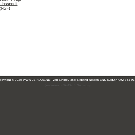
klassedelt
 (NSF)
opyright © 2026 WWW.LEIRDUE.NET ved
Sindre Asser Netland Nilssen ENK (Org.nr: 992 354 91
(leirdue-web-76c49c557b-5zcqw)