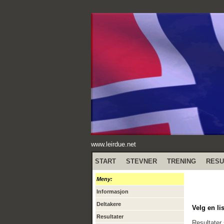
www.leirdue.net
START
STEVNER
TRENING
RESU
Meny:
Informasjon
Deltakere
Velg en lis
Resultater
Resultater