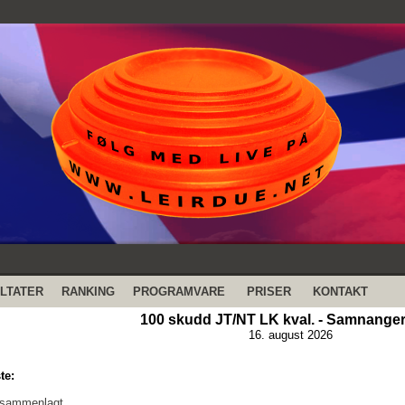
LTATER
RANKING
PROGRAMVARE
PRISER
KONTAKT
100 skudd JT/NT LK kval. - Samnanger
16. august 2026
te:
 sammenlagt