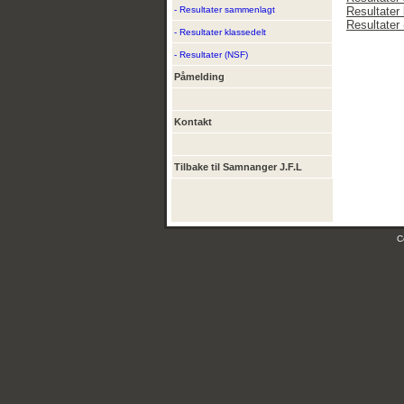
- Resultater sammenlagt
Resultater 
Resultater
- Resultater klassedelt
- Resultater (NSF)
Påmelding
Kontakt
Tilbake til Samnanger J.F.L
C