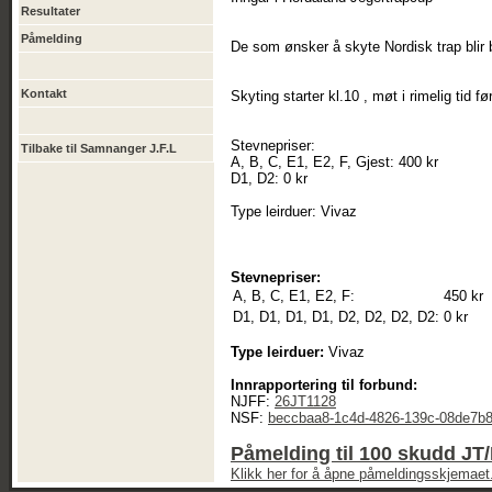
Resultater
Påmelding
De som ønsker å skyte Nordisk trap blir be
Kontakt
Skyting starter kl.10 , møt i rimelig tid fø
Stevnepriser:
Tilbake til Samnanger J.F.L
A, B, C, E1, E2, F, Gjest: 400 kr
D1, D2: 0 kr
Type leirduer: Vivaz
Stevnepriser:
A, B, C, E1, E2, F:
450 kr
D1, D1, D1, D1, D2, D2, D2, D2:
0 kr
Type leirduer:
Vivaz
Innrapportering til forbund:
NJFF:
26JT1128
NSF:
beccbaa8-1c4d-4826-139c-08de7b
Påmelding til 100 skudd JT/
Klikk her for å åpne påmeldingsskjemaet