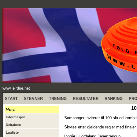
www.leirdue.net
START
STEVNER
TRENING
RESULTATER
RANKING
PR
10
Meny:
Informasjon
Samnanger inviterer til 100 skudd kombis
Deltakere
Skytes etter gjeldende regler med finaler
Lagliste
Inngår i Hordaland Jegertrapcup