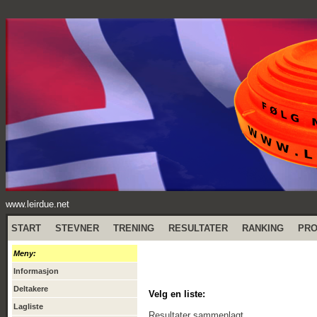
www.leirdue.net
START
STEVNER
TRENING
RESULTATER
RANKING
PR
Meny:
Informasjon
Deltakere
Velg en liste:
Lagliste
Resultater sammenlagt