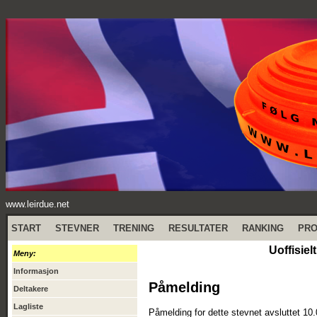
www.leirdue.net
START
STEVNER
TRENING
RESULTATER
RANKING
PR
Uoffisie
Meny:
Informasjon
Påmelding
Deltakere
Lagliste
Påmelding for dette stevnet avsluttet 10.